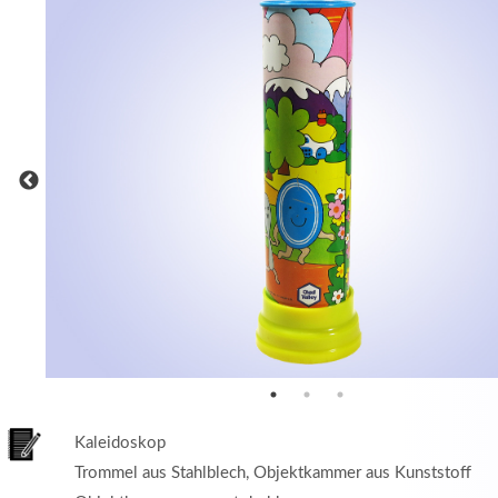
MEHR INFOS
in
Registrieren
tzername
wort
Kaleidoskop
Trommel aus Stahlblech, Objektkammer aus Kunststoff