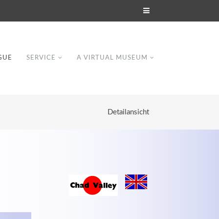
GUE
SERVICE
A VIRTUAL MUSEUM
Detailansicht
Modern & Simple
Lorem ipsum dolor sit amet, consectetuer
dipiscing elit. Aenean commodo ligula eget
dolor.