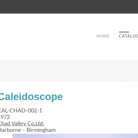
HOME
CATALO
Caleidoscope
Good Service
CAL-CHAD-002-1
1972
Lorem ipsum dolor sit amet, consectetuer
had Valley Co.Ltd.
et
adipiscing elit. Aenean commodo ligula eget
a
Harborne - Birmingham
dolor.