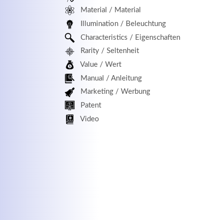
Material / Material
MEHR INFOS
Illumination / Beleuchtung
Characteristics / Eigenschaften
Rarity / Seltenheit
Value / Wert
Manual / Anleitung
Marketing / Werbung
Patent
Kontaktdaten
Log
Video
Herbert
Lukaszewski
Benu
info@optical-toys.com
http://www.optical-toys.com
Pass