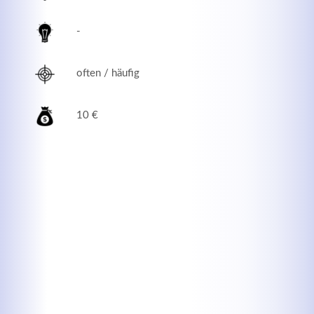
-
often / häufig
10 €
Modern & Simple
Lorem ipsum dolor sit amet, consectetuer adipiscing
elit. Aenean commodo ligula eget dolor.
MEHR INFOS