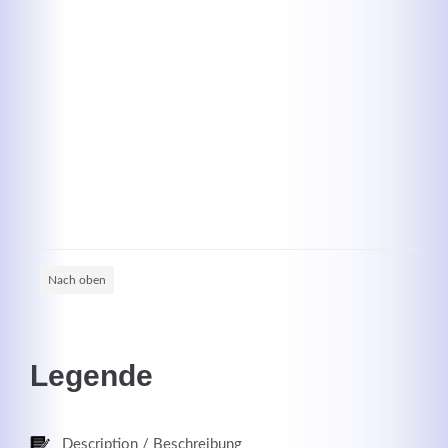
Kontaktdaten
Herbert
Lukaszewski
info@optical-toys.com
http://www.optical-toys.com
Login
Nach oben
Benutzername
Legende
Passwort
Description / Beschreibung