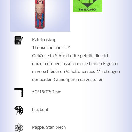
MEHR INFOS
Kaleidoskop
Thema: Indianer + ?
Gehäuse in 5 Abschnitte geteilt, die sich
einzeln drehen lassen um die beiden Figuren
in verschiedenen Variationen aus Mischungen
der beiden Grundfiguren darzustellen
50*190*50mm
Good Service
Lorem ipsum dolor sit amet, consectetuer adipiscing
lila, bunt
elit. Aenean commodo ligula eget dolor.
Pappe, Stahlblech
MEHR INFOS