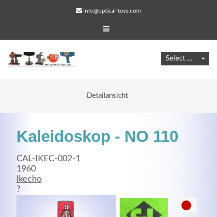
info@optical-toys.com
Detailansicht
Kaleidoskop - NO 110
CAL-IKEC-002-1
1960
Ikecho
Web Projects
?
Lorem ipsum dolor sit amet, consectetuer adipiscing
elit. Aenean commodo ligula eget dolor.