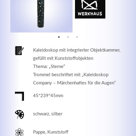
MEHR INFOS
Kaleidoskop mit integrierter Objektkammer,
gefüllt mit Kunststoffobjekten
Thema: „Sterne“
Trommel beschriftet mit „Kaleidoskop
Company – Märchenhaftes für die Augen“
45*239*45mm
Good Service
Lorem ipsum dolor sit amet, consectetuer adipiscing
schwarz, silber
elit. Aenean commodo ligula eget dolor.
Pappe, Kunststoff
MEHR INFOS