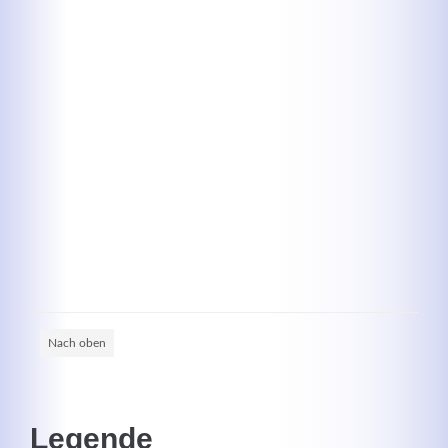
Kontaktdaten
Herbert
Lukaszewski
info@optical-toys.com
http://www.optical-toys.com
Login
Benutzername
Nach oben
Passwort
Legende