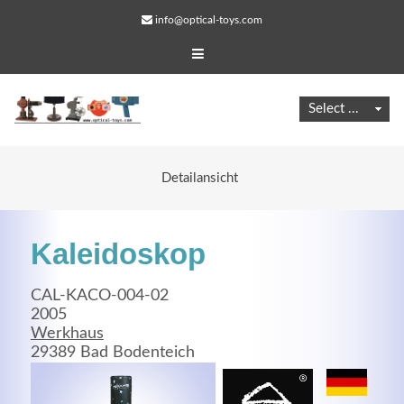
info@optical-toys.com
Detailansicht
Kaleidoskop
CAL-KACO-004-02
2005
Werkhaus
Web Projects
29389 Bad Bodenteich
Lorem ipsum dolor sit amet, consectetuer adipiscing
elit. Aenean commodo ligula eget dolor.