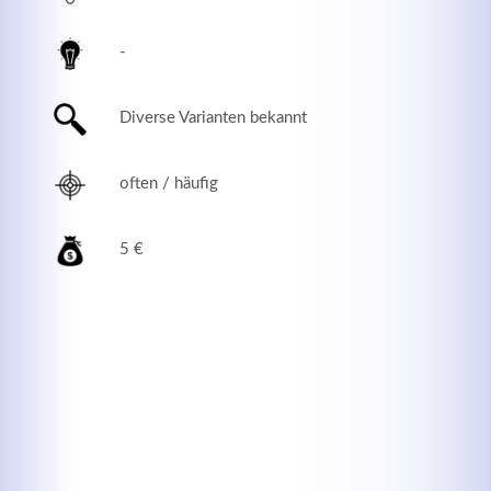
-
Diverse Varianten bekannt
often / häufig
5 €
Modern & Simple
Lorem ipsum dolor sit amet, consectetuer adipiscing
elit. Aenean commodo ligula eget dolor.
MEHR INFOS