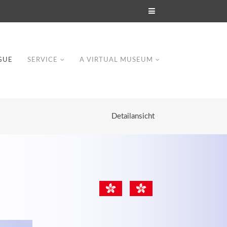
GUE
SERVICE
A VIRTUAL MUSEUM
Detailansicht
Modern & Simple
Lorem ipsum dolor sit amet, consectetuer
dipiscing elit. Aenean commodo ligula eget
dolor.