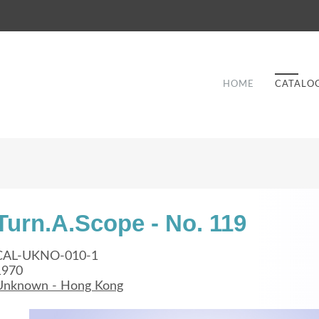
HOME
CATALO
Turn.A.Scope - No. 119
Good Service
CAL-UKNO-010-1
1970
Lorem ipsum dolor sit amet, consectetuer
Unknown - Hong Kong
et
adipiscing elit. Aenean commodo ligula eget
a
dolor.