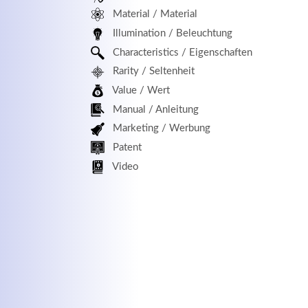
Material / Material
MEHR INFOS
Illumination / Beleuchtung
Characteristics / Eigenschaften
Rarity / Seltenheit
Value / Wert
Manual / Anleitung
Marketing / Werbung
Patent
Kontaktdaten
Log
Video
Herbert
Lukaszewski
Benu
info@optical-toys.com
http://www.optical-toys.com
Pass