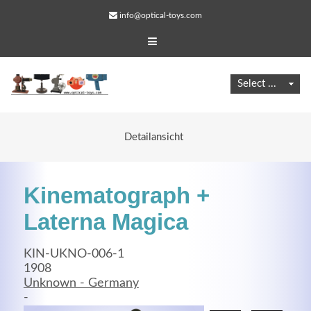
info@optical-toys.com
Detailansicht
Kinematograph +
Laterna Magica
KIN-UKNO-006-1
Web Projects
1908
Unknown - Germany
Lorem ipsum dolor sit amet, consectetuer adipiscing
-
elit. Aenean commodo ligula eget dolor.