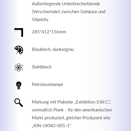
Außenliegende Unterbrecherblende
(Verschwinder) zwischen Gehäuse und
Objektiv
285*412*156mm
Blaublech, dunkelgrau
Stahlblech
Modern & Simple
Petroleumlampe
Lorem ipsum dolor sit amet, consectetuer adipiscing
Markung mit Plakette „Exhibition S.W.C.“,
elit. Aenean commodo ligula eget dolor.
vermutlich Plank - für den amerikanischen
MEHR INFOS
Markt produziert, gleicher Produzent wie
„KIN-UKNO-005-1“