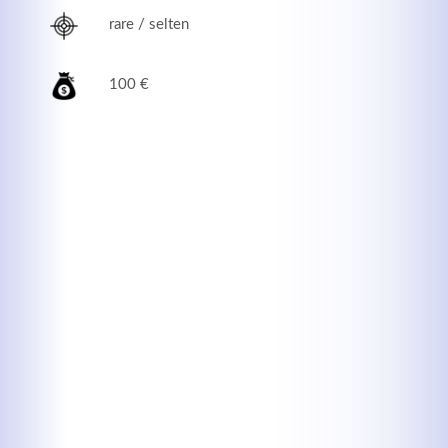
rare / selten
100 €
Kontaktdaten
Herbert
Lukaszewski
info@optical-toys.com
http://www.optical-toys.com
Login
Benutzername
Passwort