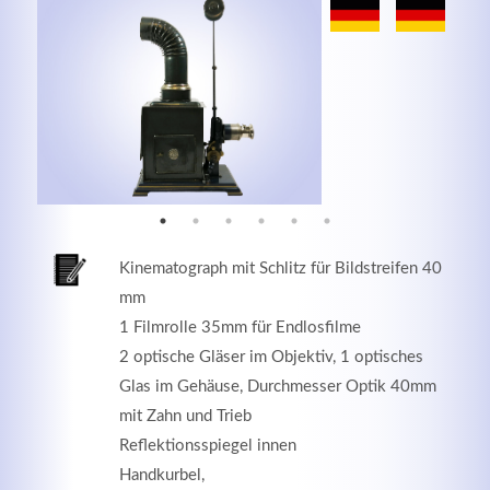
MEHR INFOS
Kinematograph mit Schlitz für Bildstreifen 40
mm
1 Filmrolle 35mm für Endlosfilme
2 optische Gläser im Objektiv, 1 optisches
Good Service
Glas im Gehäuse, Durchmesser Optik 40mm
Lorem ipsum dolor sit amet, consectetuer adipiscing
mit Zahn und Trieb
elit. Aenean commodo ligula eget dolor.
Reflektionsspiegel innen
Handkurbel,
MEHR INFOS