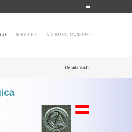
GUE
SERVICE
A VIRTUAL MUSEUM
Detailansicht
ica
Modern & Simple
Lorem ipsum dolor sit amet, consectetuer
dipiscing elit. Aenean commodo ligula eget
dolor.