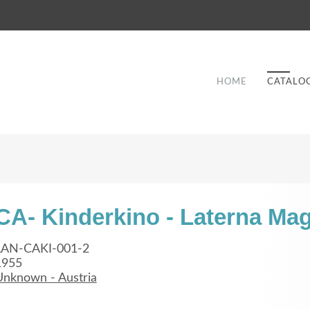
HOME
CATALO
CA- Kinderkino - Laterna Mag
Good Service
LAN-CAKI-001-2
1955
Lorem ipsum dolor sit amet, consectetuer
Unknown - Austria
et
adipiscing elit. Aenean commodo ligula eget
a
dolor.