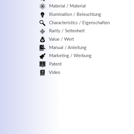
Material / Material
MEHR INFOS
Illumination / Beleuchtung
Characteristics / Eigenschaften
Rarity / Seltenheit
Value / Wert
Manual / Anleitung
Marketing / Werbung
Patent
Kontaktdaten
Log
Video
Herbert
Lukaszewski
Benu
info@optical-toys.com
http://www.optical-toys.com
Pass