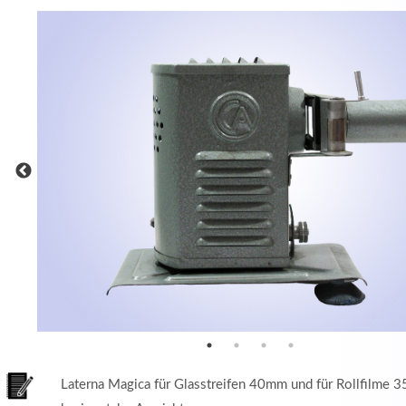
MEHR INFOS
in
Registrieren
tzername
wort
Laterna Magica für Glasstreifen 40mm und für Rollfilme 