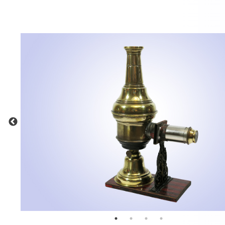
MEHR INFOS
in
Registrieren
tzername
wort