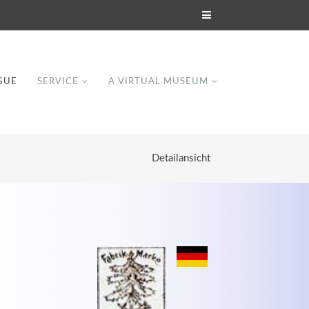
GUE
SERVICE
A VIRTUAL MUSEUM
Detailansicht
Modern & Simple
Lorem ipsum dolor sit amet, consectetuer
dipiscing elit. Aenean commodo ligula eget
dolor.