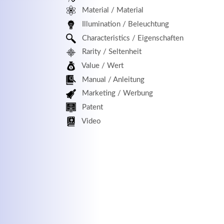
Material / Material
MEHR INFOS
Illumination / Beleuchtung
Characteristics / Eigenschaften
Rarity / Seltenheit
Value / Wert
Manual / Anleitung
Marketing / Werbung
Patent
Kontaktdaten
Log
Video
Herbert
Lukaszewski
Benu
info@optical-toys.com
http://www.optical-toys.com
Pass