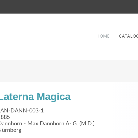
HOME
CATALO
Laterna Magica
Good Service
LAN-DANN-003-1
1885
Lorem ipsum dolor sit amet, consectetuer
Dannhorn - Max Dannhorn A-.G. (M.D.)
et
adipiscing elit. Aenean commodo ligula eget
a
Nürnberg
dolor.