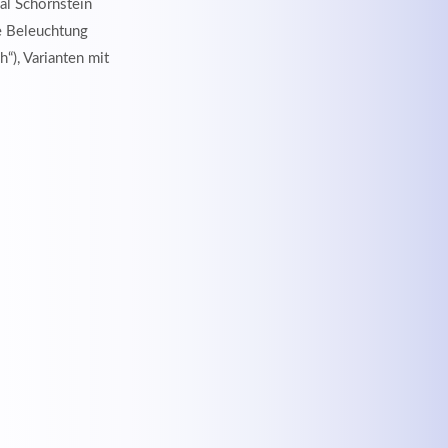
nal Schornstein
he Beleuchtung
h“), Varianten mit