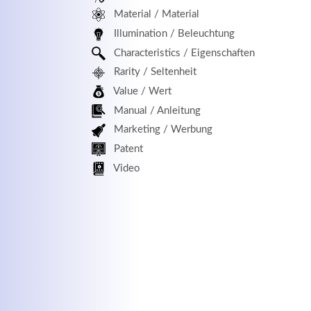
Material / Material
MEHR INFOS
Illumination / Beleuchtung
Characteristics / Eigenschaften
Rarity / Seltenheit
Value / Wert
Manual / Anleitung
Marketing / Werbung
Patent
Kontaktdaten
Log
Video
Herbert
Lukaszewski
Benu
info@optical-toys.com
http://www.optical-toys.com
Pass