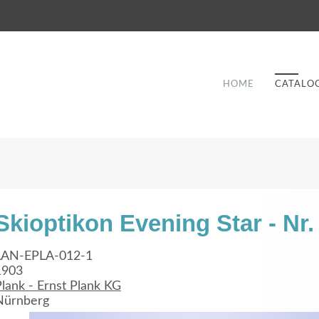
HOME
CATALO
Skioptikon Evening Star - Nr.
Good Service
LAN-EPLA-012-1
1903
Lorem ipsum dolor sit amet, consectetuer
lank - Ernst Plank KG
et
adipiscing elit. Aenean commodo ligula eget
a
Nürnberg
dolor.