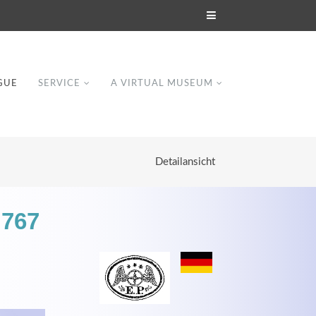
GUE
SERVICE
A VIRTUAL MUSEUM
Detailansicht
 767
Modern & Simple
Lorem ipsum dolor sit amet, consectetuer
dipiscing elit. Aenean commodo ligula eget
dolor.