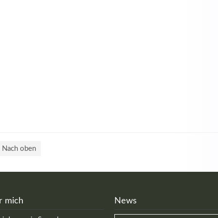
Nach oben
r mich
News