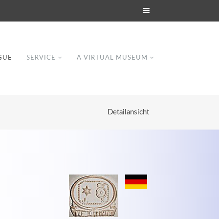
GUE
SERVICE
A VIRTUAL MUSEUM
Detailansicht
Modern & Simple
Lorem ipsum dolor sit amet, consectetuer
dipiscing elit. Aenean commodo ligula eget
dolor.