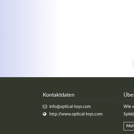
Kontaktdaten
Übe
info@optical-toys.com
Wie w
http://www.optical-toys.com
Spiel
Meh