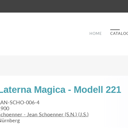
HOME
CATALO
Laterna Magica - Modell 221
Good Service
LAN-SCHO-006-4
1900
Lorem ipsum dolor sit amet, consectetuer
choenner - Jean Schoenner (S.N.) (J.S.)
et
adipiscing elit. Aenean commodo ligula eget
a
Nürnberg
dolor.