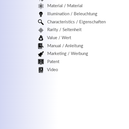
Material / Material
MEHR INFOS
Illumination / Beleuchtung
Characteristics / Eigenschaften
Rarity / Seltenheit
Value / Wert
Manual / Anleitung
Marketing / Werbung
Patent
Kontaktdaten
Log
Video
Herbert
Lukaszewski
Benu
info@optical-toys.com
http://www.optical-toys.com
Pass