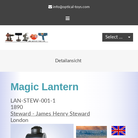
info@optical-toys.com
Detailansicht
Magic Lantern
LAN-STEW-001-1
1890
Steward - James Henry Steward
Web Projects
London
Lorem ipsum dolor sit amet, consectetuer adipiscing
elit. Aenean commodo ligula eget dolor.