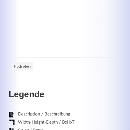
Kontaktdaten
Herbert
Lukaszewski
info@optical-toys.com
Nach oben
http://www.optical-toys.com
Login
Benutzername
Legende
Description / Beschreibung
Passwort
Width-Height-Depth / BxHxT