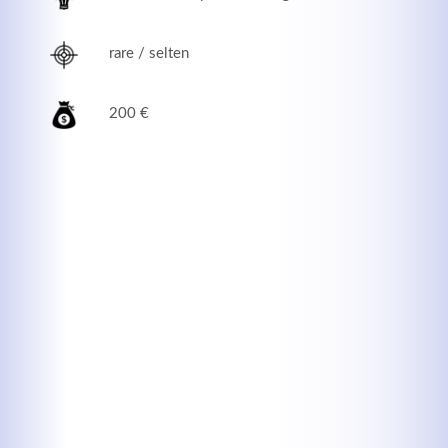
rare / selten
200 €
Modern & Simple
Lorem ipsum dolor sit amet, consectetuer adipiscing
elit. Aenean commodo ligula eget dolor.
MEHR INFOS