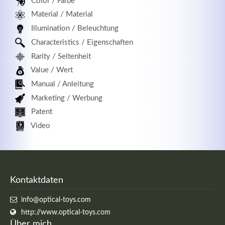
Color / Farbe
Material / Material
Illumination / Beleuchtung
Characteristics / Eigenschaften
Registrieren
Rarity / Seltenheit
Value / Wert
Manual / Anleitung
Marketing / Werbung
Patent
Video
Kontaktdaten
info@optical-toys.com
http://www.optical-toys.com
Über mich