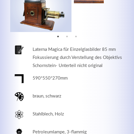
MEHR INFOS
Laterna Magica für Einzelglasbilder 85 mm
Fokussierung durch Verstellung des Objektivs
Schornstein- Unterteil nicht original
590*550*270mm
braun, schwarz
Good Service
Lorem ipsum dolor sit amet, consectetuer adipiscing
Stahlblech, Holz
elit. Aenean commodo ligula eget dolor.
MEHR INFOS
Petroleumlampe, 3-flammig