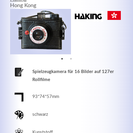
Hong Kong
MEHR INFOS
Spielzeugkamera für 16 Bilder auf 127er
Rollfilme
93*74*57mm
Good Service
Lorem ipsum dolor sit amet, consectetuer adipiscing
schwarz
elit. Aenean commodo ligula eget dolor.
MEHR INFOS
Kunststoff