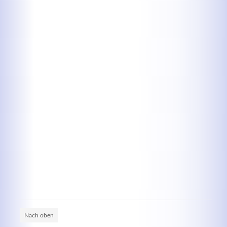
Kontaktdaten
Herbert
Lukaszewski
info@optical-toys.com
http://www.optical-toys.com
Login
Benutzername
Passwort
Nach oben