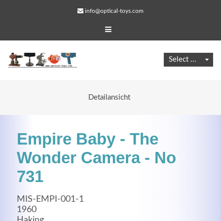
info@optical-toys.com
Detailansicht
Empire Baby - The
Wonder Camera - No
731
Web Projects
MIS-EMPI-001-1
Lorem ipsum dolor sit amet, consectetuer adipiscing
1960
elit. Aenean commodo ligula eget dolor.
Haking