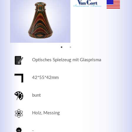
MEHR INFOS
Optisches Spielzeug mit Glasprisma
42*55*42mm
bunt
Good Service
Lorem ipsum dolor sit amet, consectetuer adipiscing
Holz, Messing
elit. Aenean commodo ligula eget dolor.
MEHR INFOS
-