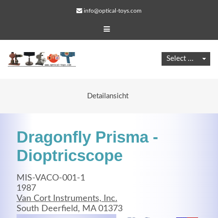
info@optical-toys.com
Detailansicht
Dragonfly Prisma -
Dioptricscope
MIS-VACO-001-1
Web Projects
1987
Van Cort Instruments, Inc.
Lorem ipsum dolor sit amet, consectetuer adipiscing
South Deerfield, MA 01373
elit. Aenean commodo ligula eget dolor.