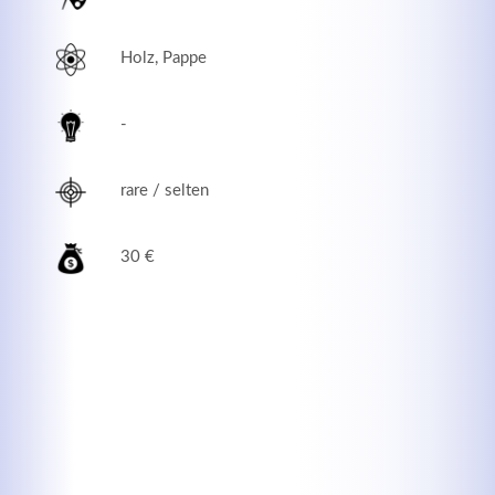
Holz, Pappe
-
rare / selten
30 €
Modern & Simple
Lorem ipsum dolor sit amet, consectetuer adipiscing
elit. Aenean commodo ligula eget dolor.
MEHR INFOS