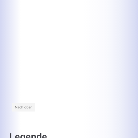
Kontaktdaten
Herbert
Lukaszewski
info@optical-toys.com
http://www.optical-toys.com
Login
Benutzername
Nach oben
Passwort
Legende