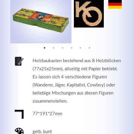
MEHR INFOS
Holzbaukasten bestehend aus 8 Holzblöcken
(77x25x25mm), allseitig mit Papier beklebt.
Es lassen sich 4 verschiedene Figuren
(Wanderer, Jäger, Kapitalist, Cowboy) oder
beliebige Mischungen aus diesen Figuren
Good Service
zusammenstellen.
Lorem ipsum dolor sit amet, consectetuer adipiscing
77*191*27mm
elit. Aenean commodo ligula eget dolor.
gelb, bunt
MEHR INFOS