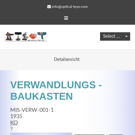
info@optical-toys.com
Detailansicht
VERWANDLUNGS -
BAUKASTEN
MIS-VERW-001-1
Web Projects
1935
KO
Lorem ipsum dolor sit amet, consectetuer adipiscing
?
elit. Aenean commodo ligula eget dolor.