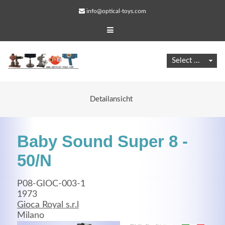
info@optical-toys.com
Detailansicht
Baby Sound Super 8 -
50/N
P08-GIOC-003-1
Web Projects
1973
Gioca Royal s.r.l
Lorem ipsum dolor sit amet, consectetuer adipiscing
Milano
elit. Aenean commodo ligula eget dolor.