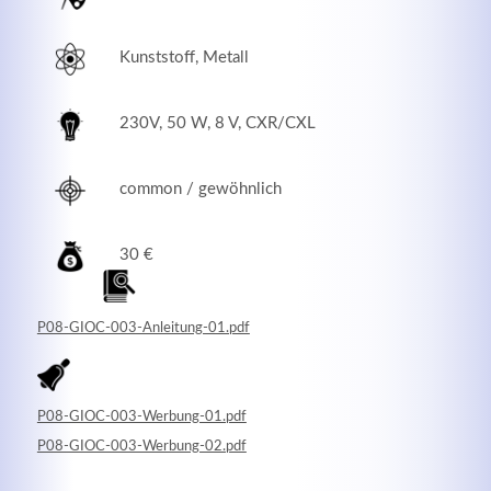
Kunststoff, Metall
230V, 50 W, 8 V, CXR/CXL
common / gewöhnlich
30 €
Modern & Simple
P08-GIOC-003-Anleitung-01.pdf
Lorem ipsum dolor sit amet, consectetuer adipiscing
elit. Aenean commodo ligula eget dolor.
P08-GIOC-003-Werbung-01.pdf
MEHR INFOS
P08-GIOC-003-Werbung-02.pdf