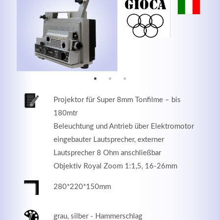
MEHR INFOS
Projektor für Super 8mm Tonfilme – bis
180mtr
Beleuchtung und Antrieb über Elektromotor
eingebauter Lautsprecher, externer
Lautsprecher 8 Ohm anschließbar
Good Service
Objektiv Royal Zoom 1:1,5, 16-26mm
Lorem ipsum dolor sit amet, consectetuer adipiscing
280*220*150mm
elit. Aenean commodo ligula eget dolor.
grau, silber - Hammerschlag
MEHR INFOS