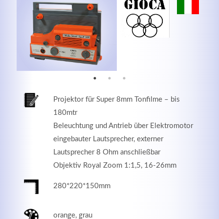
MEHR INFOS
Projektor für Super 8mm Tonfilme – bis
180mtr
Beleuchtung und Antrieb über Elektromotor
eingebauter Lautsprecher, externer
Lautsprecher 8 Ohm anschließbar
Good Service
Objektiv Royal Zoom 1:1,5, 16-26mm
Lorem ipsum dolor sit amet, consectetuer adipiscing
280*220*150mm
elit. Aenean commodo ligula eget dolor.
orange, grau
MEHR INFOS