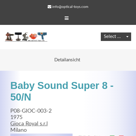
info@optical-toys.com
Detailansicht
Baby Sound Super 8 -
50/N
P08-GIOC-003-2
Web Projects
1975
Gioca Royal s.r.l
Lorem ipsum dolor sit amet, consectetuer adipiscing
Milano
elit. Aenean commodo ligula eget dolor.