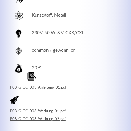
Kunststoff, Metall
230V, 50 W, 8 V, CXR/CXL
common / gewöhnlich
30 €
Modern & Simple
P08-GIOC-003-Anleitung-01.pdf
Lorem ipsum dolor sit amet, consectetuer adipiscing
elit. Aenean commodo ligula eget dolor.
P08-GIOC-003-Werbung-01.pdf
MEHR INFOS
P08-GIOC-003-Werbung-02.pdf