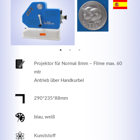
MEHR INFOS
Projektor für Normal 8mm – Filme max. 60
mtr
Antrieb über Handkurbel
290*235*88mm
Good Service
Lorem ipsum dolor sit amet, consectetuer adipiscing
blau, weiß
elit. Aenean commodo ligula eget dolor.
Kunststoff
MEHR INFOS