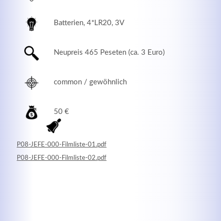
Batterien, 4*LR20, 3V
Neupreis 465 Peseten (ca. 3 Euro)
common / gewöhnlich
50 €
Modern & Simple
P08-JEFE-000-Filmliste-01.pdf
P08-JEFE-000-Filmliste-02.pdf
Lorem ipsum dolor sit amet, consectetuer adipiscing
elit. Aenean commodo ligula eget dolor.
MEHR INFOS