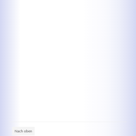
Kontaktdaten
Herbert
Lukaszewski
info@optical-toys.com
http://www.optical-toys.com
Login
Benutzername
Passwort
Nach oben