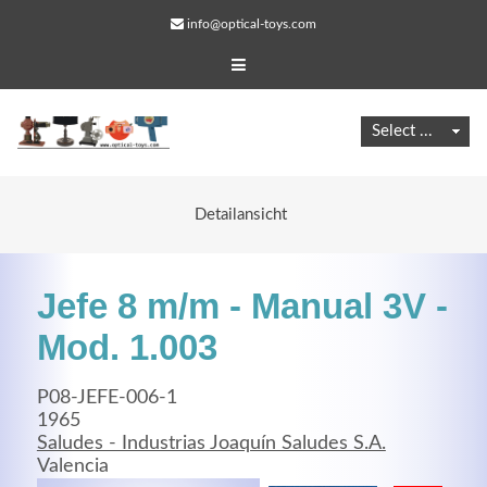
info@optical-toys.com
Detailansicht
Jefe 8 m/m - Manual 3V -
Mod. 1.003
P08-JEFE-006-1
Web Projects
1965
Saludes - Industrias Joaquín Saludes S.A.
Lorem ipsum dolor sit amet, consectetuer adipiscing
Valencia
elit. Aenean commodo ligula eget dolor.