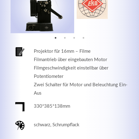
MEHR INFOS
Projektor für 16mm – Filme
Filmantrieb über eingebauten Motor
Filmgeschwindigkeit einstellbar über
Potentiometer
Zwei Schalter für Motor und Beleuchtung Ein-
Aus
Good Service
330*385*138mm
Lorem ipsum dolor sit amet, consectetuer adipiscing
elit. Aenean commodo ligula eget dolor.
schwarz, Schrumpflack
MEHR INFOS