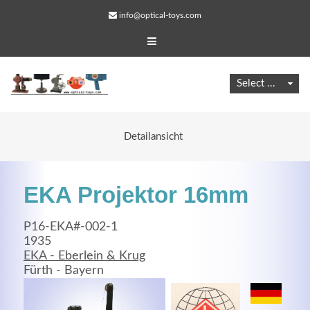
info@optical-toys.com
Detailansicht
EKA Projektor 16mm
P16-EKA#-002-1
1935
EKA - Eberlein & Krug
Web Projects
Fürth - Bayern
Lorem ipsum dolor sit amet, consectetuer adipiscing
elit. Aenean commodo ligula eget dolor.