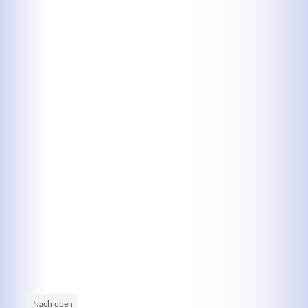
Kontaktdaten
Herbert
Lukaszewski
info@optical-toys.com
http://www.optical-toys.com
Login
Benutzername
Passwort
Nach oben