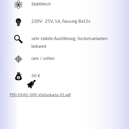
Stahlblech
230V- 25V, 1A, Fassung Ba15s
sehr stabile Ausführung, Sockelvarianten
bekannt
rare / selten
50 €
Modern & Simple
Lorem ipsum dolor sit amet, consectetuer adipiscing
P00-EKAG-000-Visitenkarte-01.pdf
elit. Aenean commodo ligula eget dolor.
MEHR INFOS