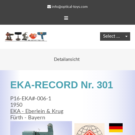
info@optical-toys.com
Detailansicht
EKA-RECORD Nr. 301
P16-EKA#-006-1
1950
EKA - Eberlein & Krug
Web Projects
Fürth - Bayern
Lorem ipsum dolor sit amet, consectetuer adipiscing
elit. Aenean commodo ligula eget dolor.