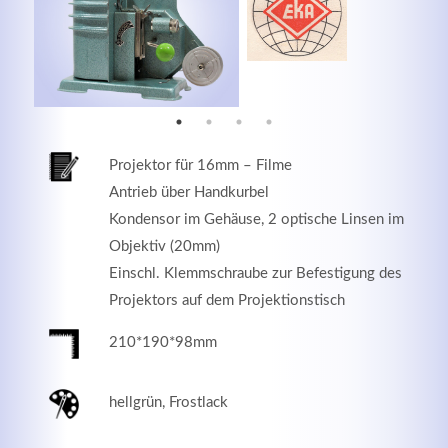
MEHR INFOS
Projektor für 16mm – Filme
Antrieb über Handkurbel
Kondensor im Gehäuse, 2 optische Linsen im
Objektiv (20mm)
Einschl. Klemmschraube zur Befestigung des
Projektors auf dem Projektionstisch
Good Service
210*190*98mm
Lorem ipsum dolor sit amet, consectetuer adipiscing
elit. Aenean commodo ligula eget dolor.
hellgrün, Frostlack
MEHR INFOS