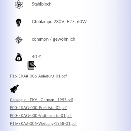
Stahlblech
Glühlampe 230V; E27; 60W
common / gewöhnlich
40 €
P16-EKA#-006-Anleitung-01.pdf
Modern & Simple
Lorem ipsum dolor sit amet, consectetuer adipiscing
Catalogue - EKA - German - 1955.pdf
elit. Aenean commodo ligula eget dolor.
P00-EKAG-000-Preisliste-02.pdf
P00-EKAG-000-Visitenkarte-01.pdf
MEHR INFOS
P16-EKA#-006-Werbung-1958-01.pdf