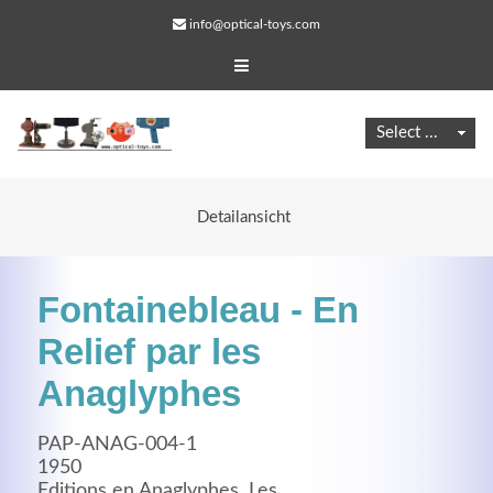
info@optical-toys.com
Detailansicht
Fontainebleau - En
Relief par les
Anaglyphes
Web Projects
PAP-ANAG-004-1
Lorem ipsum dolor sit amet, consectetuer adipiscing
1950
elit. Aenean commodo ligula eget dolor.
Editions en Anaglyphes, Les