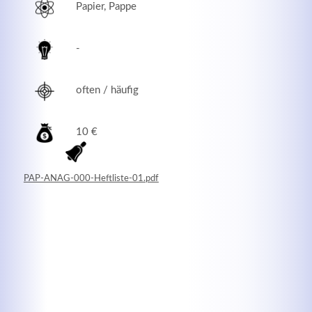
Papier, Pappe
-
often / häufig
10 €
PAP-ANAG-000-Heftliste-01.pdf
Modern & Simple
Lorem ipsum dolor sit amet, consectetuer adipiscing
elit. Aenean commodo ligula eget dolor.
MEHR INFOS