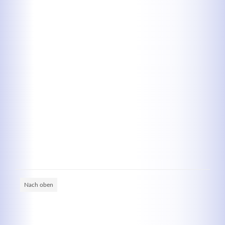
Kontaktdaten
Herbert
Lukaszewski
info@optical-toys.com
http://www.optical-toys.com
Login
Benutzername
Nach oben
Passwort