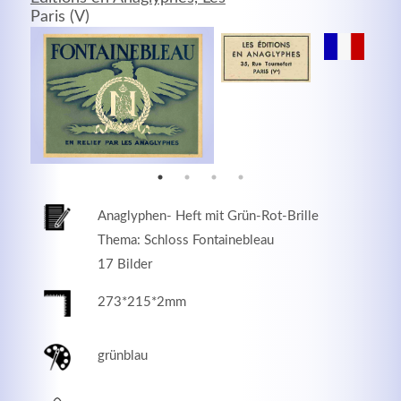
Paris (V)
MEHR INFOS
Anaglyphen- Heft mit Grün-Rot-Brille
Thema: Schloss Fontainebleau
17 Bilder
Good Service
273*215*2mm
Lorem ipsum dolor sit amet, consectetuer adipiscing
elit. Aenean commodo ligula eget dolor.
grünblau
MEHR INFOS