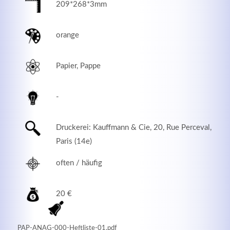
209*268*3mm
orange
Papier, Pappe
-
Druckerei: Kauffmann & Cie, 20, Rue Perceval,
Paris (14e)
Modern & Simple
often / häufig
Lorem ipsum dolor sit amet, consectetuer adipiscing
elit. Aenean commodo ligula eget dolor.
20 €
MEHR INFOS
PAP-ANAG-000-Heftliste-01.pdf