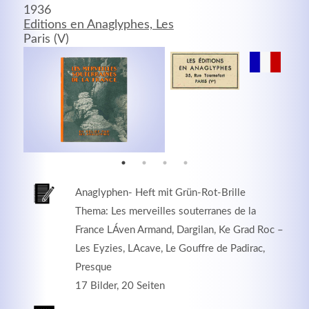
1936
Editions en Anaglyphes, Les
MEHR INFOS
Paris (V)
Anaglyphen- Heft mit Grün-Rot-Brille
Thema: Les merveilles souterranes de la
Good Service
France LÁven Armand, Dargilan, Ke Grad Roc –
Les Eyzies, LAcave, Le Gouffre de Padirac,
Lorem ipsum dolor sit amet, consectetuer adipiscing
Presque
elit. Aenean commodo ligula eget dolor.
17 Bilder, 20 Seiten
MEHR INFOS