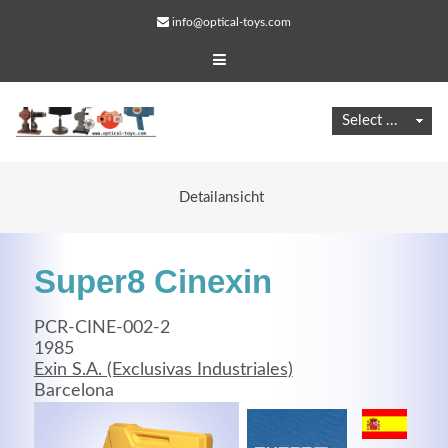
info@optical-toys.com
Detailansicht
Super8 Cinexin
PCR-CINE-002-2
1985
Exin S.A. (Exclusivas Industriales)
Web Projects
Barcelona
Lorem ipsum dolor sit amet, consectetuer adipiscing
elit. Aenean commodo ligula eget dolor.