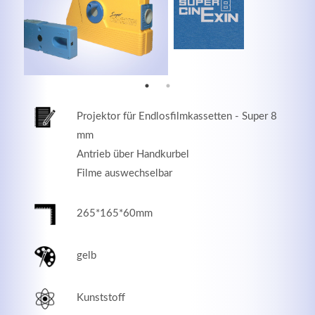
MEHR INFOS
Projektor für Endlosfilmkassetten - Super 8
mm
Antrieb über Handkurbel
Filme auswechselbar
265*165*60mm
Good Service
gelb
Lorem ipsum dolor sit amet, consectetuer adipiscing
elit. Aenean commodo ligula eget dolor.
Kunststoff
MEHR INFOS