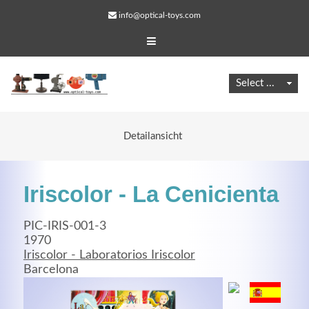
info@optical-toys.com
Detailansicht
Iriscolor - La Cenicienta
PIC-IRIS-001-3
1970
Iriscolor - Laboratorios Iriscolor
Web Projects
Barcelona
Lorem ipsum dolor sit amet, consectetuer adipiscing
elit. Aenean commodo ligula eget dolor.