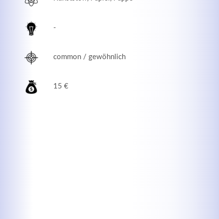
-
common / gewöhnlich
15 €
Modern & Simple
Lorem ipsum dolor sit amet, consectetuer adipiscing
elit. Aenean commodo ligula eget dolor.
MEHR INFOS