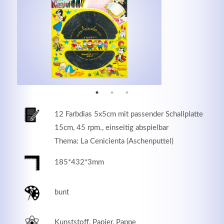
MEHR INFOS
12 Farbdias 5x5cm mit passender Schallplatte
15cm, 45 rpm., einseitig abspielbar
Thema: La Cenicienta (Aschenputtel)
185*432*3mm
Good Service
Lorem ipsum dolor sit amet, consectetuer adipiscing
bunt
elit. Aenean commodo ligula eget dolor.
MEHR INFOS
Kunststoff, Papier, Pappe