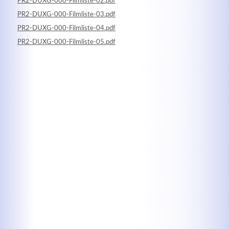
PR2-DUXG-000-Filmliste-02.pdf
PR2-DUXG-000-Filmliste-03.pdf
PR2-DUXG-000-Filmliste-04.pdf
PR2-DUXG-000-Filmliste-05.pdf
Kontaktdaten
Herbert
Lukaszewski
info@optical-toys.com
http://www.optical-toys.com
Login
Benutzername
Passwort