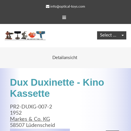
info@optical-toys.com
Detailansicht
Dux Duxinette - Kino
Kassette
PR2-DUXG-007-2
Web Projects
1952
Markes & Co. KG
Lorem ipsum dolor sit amet, consectetuer adipiscing
58507 Lüdenscheid
elit. Aenean commodo ligula eget dolor.