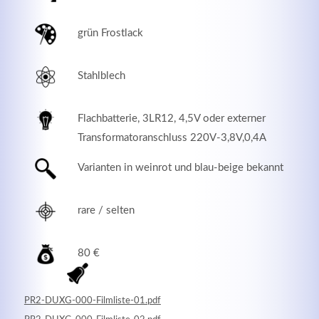
grün Frostlack
Stahlblech
Flachbatterie, 3LR12, 4,5V oder externer
Transformatoranschluss 220V-3,8V,0,4A
Varianten in weinrot und blau-beige bekannt
Modern & Simple
rare / selten
Lorem ipsum dolor sit amet, consectetuer adipiscing
elit. Aenean commodo ligula eget dolor.
80 €
MEHR INFOS
PR2-DUXG-000-Filmliste-01.pdf