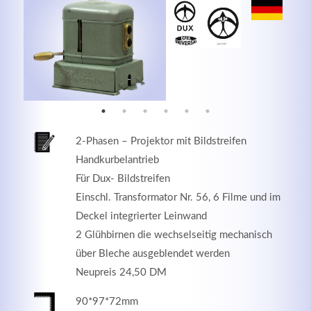
MEHR INFOS
2-Phasen – Projektor mit Bildstreifen
Handkurbelantrieb
Für Dux- Bildstreifen
Einschl. Transformator Nr. 56, 6 Filme und im
Deckel integrierter Leinwand
Good Service
2 Glühbirnen die wechselseitig mechanisch
über Bleche ausgeblendet werden
Lorem ipsum dolor sit amet, consectetuer adipiscing
Neupreis 24,50 DM
elit. Aenean commodo ligula eget dolor.
90*97*72mm
MEHR INFOS