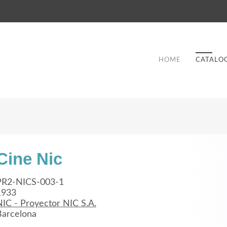
HOME
CATALO
Cine Nic
Good Service
PR2-NICS-003-1
1933
Lorem ipsum dolor sit amet, consectetuer
NIC - Proyector NIC S.A.
et
adipiscing elit. Aenean commodo ligula eget
a
Barcelona
dolor.