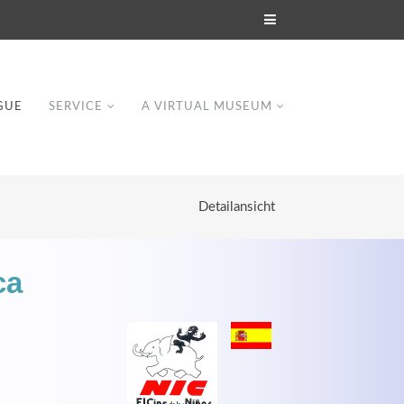
GUE
SERVICE
A VIRTUAL MUSEUM
Detailansicht
ca
Modern & Simple
Lorem ipsum dolor sit amet, consectetuer
dipiscing elit. Aenean commodo ligula eget
dolor.