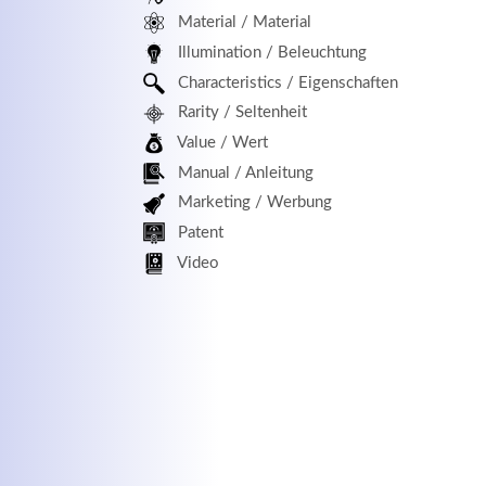
Material / Material
MEHR INFOS
Illumination / Beleuchtung
Characteristics / Eigenschaften
Rarity / Seltenheit
Value / Wert
Manual / Anleitung
Marketing / Werbung
Patent
Kontaktdaten
Log
Video
Herbert
Lukaszewski
Benu
info@optical-toys.com
http://www.optical-toys.com
Pass