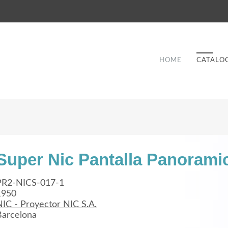
HOME
CATALO
Super Nic Pantalla Panorami
Good Service
PR2-NICS-017-1
1950
Lorem ipsum dolor sit amet, consectetuer
NIC - Proyector NIC S.A.
et
adipiscing elit. Aenean commodo ligula eget
a
Barcelona
dolor.