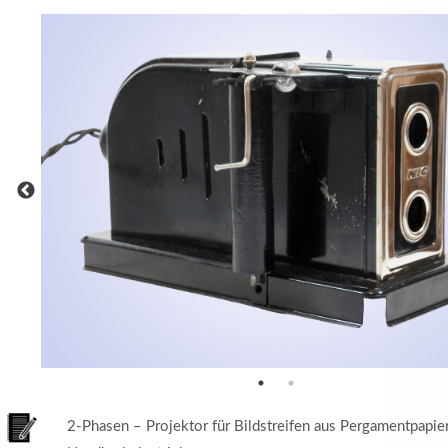
MEHR INFOS
in
Registrieren
tzername
wort
2-Phasen – Projektor für Bildstreifen aus Pergamentpapie