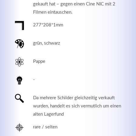
gekauft hat – gegen einen Cine NIC mit 2
Filmen eintauschen.
277*208*1mm
grün, schwarz
Pappe
-
Modern & Simple
Da mehrere Schilder gleichzeitig verkauft
Lorem ipsum dolor sit amet, consectetuer adipiscing
wurden, handelt es sich vermutlich um einen
elit. Aenean commodo ligula eget dolor.
alten Lagerfund
MEHR INFOS
rare / selten