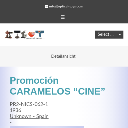
info@optical-toys.com
Detailansicht
Promoción
CARAMELOS “CINE”
PR2-NICS-062-1
Web Projects
1936
Unknown - Spain
Lorem ipsum dolor sit amet, consectetuer adipiscing
-
elit. Aenean commodo ligula eget dolor.