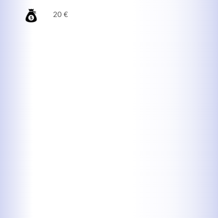
20 €
Kontaktdaten
Herbert
Lukaszewski
info@optical-toys.com
http://www.optical-toys.com
Login
Benutzername
Passwort