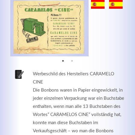
MEHR INFOS
Werbeschild des Herstellers CARAMELO
CINE
Die Bonbons waren in Papier eingewickelt, in
jeder einzelnen Verpackung war ein Buchstabe
Good Service
enthalten, wenn man alle 13 Buchstaben des
Lorem ipsum dolor sit amet, consectetuer adipiscing
Wortes“ CARAMELOS CINE“ vollständig hat,
elit. Aenean commodo ligula eget dolor.
konnte man diese Buchstaben im
Verkaufsgeschäft – wo man die Bonbons
MEHR INFOS