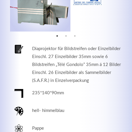
MEHR INFOS
Diaprojektor für Bildstreifen oder Einzelbilder
Einschl. 27 Einzelbilder 35mm sowie 6
Bildstreifen „Télé Gondolo“ 35mm á 12 Bilder
Einschl. 26 Einzelbilder als Sammelbilder
(S.A.F.R.) in Einzelverpackung
235*140*90mm
Good Service
Lorem ipsum dolor sit amet, consectetuer adipiscing
hell- himmelblau
elit. Aenean commodo ligula eget dolor.
Pappe
MEHR INFOS