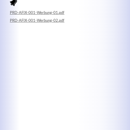
PRD-AFIX-001-Werbung-01.pdf
PRD-AFIX-001-Werbung-02.pdf
Kontaktdaten
Herbert
Lukaszewski
info@optical-toys.com
http://www.optical-toys.com
Login
Benutzername
Passwort