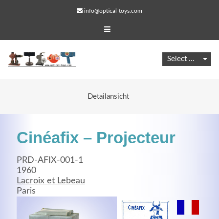
info@optical-toys.com
Detailansicht
Cinéafix – Projecteur
PRD-AFIX-001-1
1960
Lacroix et Lebeau
Web Projects
Paris
Lorem ipsum dolor sit amet, consectetuer adipiscing
elit. Aenean commodo ligula eget dolor.