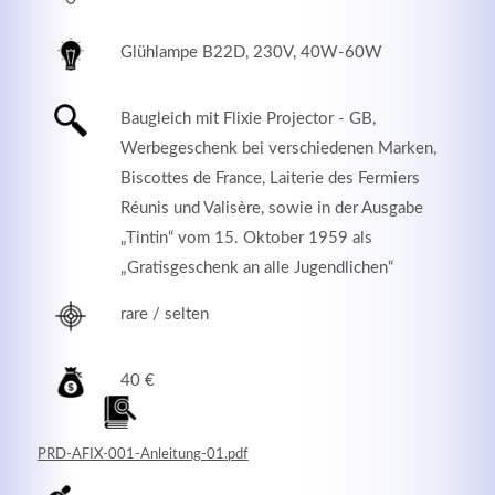
Glühlampe B22D, 230V, 40W-60W
Baugleich mit Flixie Projector - GB,
Werbegeschenk bei verschiedenen Marken,
Biscottes de France, Laiterie des Fermiers
Réunis und Valisère, sowie in der Ausgabe
„Tintin“ vom 15. Oktober 1959 als
„Gratisgeschenk an alle Jugendlichen“
rare / selten
Modern & Simple
Lorem ipsum dolor sit amet, consectetuer adipiscing
40 €
elit. Aenean commodo ligula eget dolor.
MEHR INFOS
PRD-AFIX-001-Anleitung-01.pdf