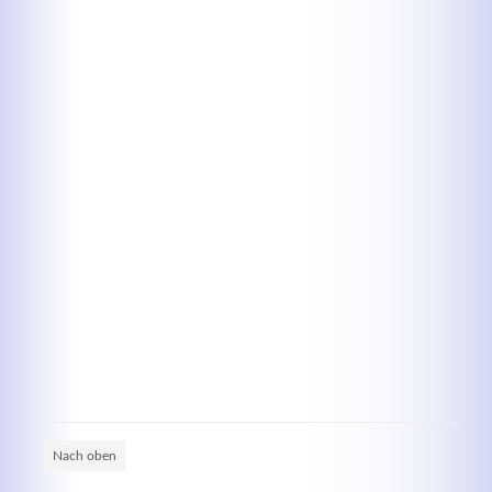
Kontaktdaten
Herbert
Lukaszewski
info@optical-toys.com
http://www.optical-toys.com
Login
Benutzername
Passwort
Nach oben