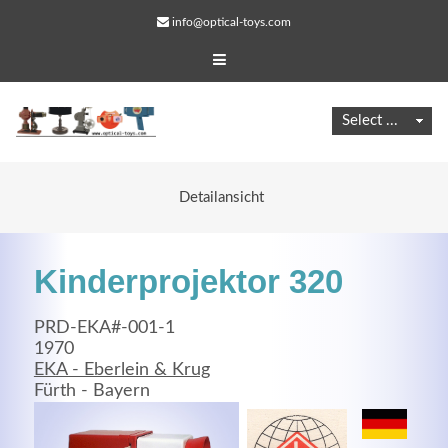
info@optical-toys.com
Detailansicht
Kinderprojektor 320
PRD-EKA#-001-1
1970
EKA - Eberlein & Krug
Web Projects
Fürth - Bayern
Lorem ipsum dolor sit amet, consectetuer adipiscing
elit. Aenean commodo ligula eget dolor.