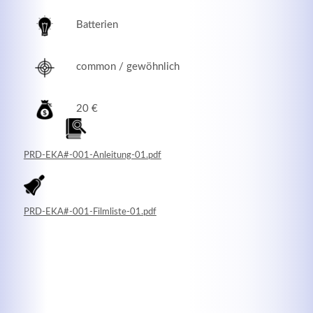
Batterien
common / gewöhnlich
20 €
PRD-EKA#-001-Anleitung-01.pdf
Modern & Simple
PRD-EKA#-001-Filmliste-01.pdf
Lorem ipsum dolor sit amet, consectetuer adipiscing
elit. Aenean commodo ligula eget dolor.
MEHR INFOS