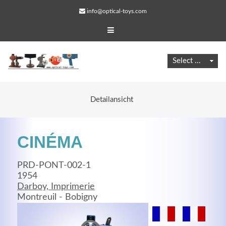
info@optical-toys.com
Detailansicht
CINÉMA
PRD-PONT-002-1
1954
Darboy, Imprimerie
Web Projects
Montreuil - Bobigny
Lorem ipsum dolor sit amet, consectetuer adipiscing
elit. Aenean commodo ligula eget dolor.