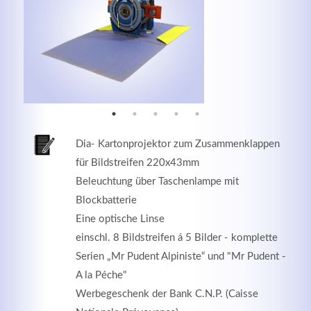
MEHR INFOS
Dia- Kartonprojektor zum Zusammenklappen
für Bildstreifen 220x43mm
Beleuchtung über Taschenlampe mit
Blockbatterie
Eine optische Linse
Good Service
einschl. 8 Bildstreifen á 5 Bilder - komplette
Lorem ipsum dolor sit amet, consectetuer adipiscing
Serien „Mr Pudent Alpiniste“ und "Mr Pudent -
elit. Aenean commodo ligula eget dolor.
A la Péche"
Werbegeschenk der Bank C.N.P. (Caisse
MEHR INFOS