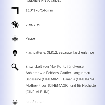
Nationale Prévoyance).
110*170*146mm
blau, grau
Pappe
Flachbatterie, 3LR12, separate Taschenlampe
Entwickelt von Max Ponty für diverse
Modern & Simple
Anbieter wie Éditions Gautier-Languereau -
Lorem ipsum dolor sit amet, consectetuer adipiscing
Bécassine (CINEMIME), Banania (CINEBANA),
elit. Aenean commodo ligula eget dolor.
Mother-Picon (CINEMAGIC) und für Hachette
(CINE-ALBUM)
MEHR INFOS
rare / selten