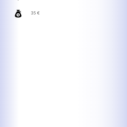
35 €
Kontaktdaten
Herbert
Lukaszewski
info@optical-toys.com
http://www.optical-toys.com
Login
Benutzername
Passwort