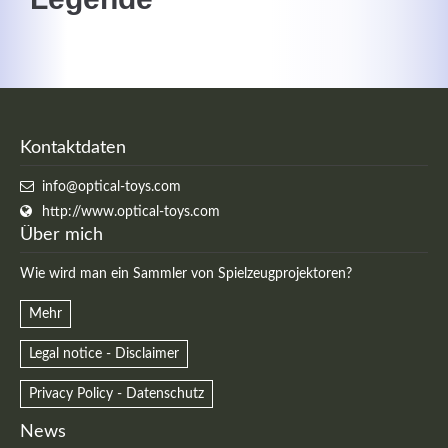
MEHR INFOS
Kontaktdaten
info@optical-toys.com
http://www.optical-toys.com
Über mich
Wie wird man ein Sammler von Spielzeugprojektoren?
Mehr
Good Service
Legal notice - Disclaimer
Lorem ipsum dolor sit amet, consectetuer adipiscing
elit. Aenean commodo ligula eget dolor.
Privacy Policy - Datenschutz
News
MEHR INFOS