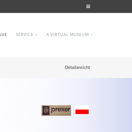
GUE
SERVICE
A VIRTUAL MUSEUM
Detailansicht
Modern & Simple
Lorem ipsum dolor sit amet, consectetuer
dipiscing elit. Aenean commodo ligula eget
dolor.