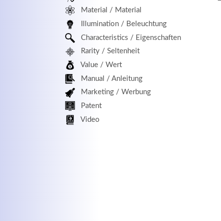
Material / Material
MEHR INFOS
Illumination / Beleuchtung
Characteristics / Eigenschaften
Rarity / Seltenheit
Value / Wert
Manual / Anleitung
Marketing / Werbung
Patent
Kontaktdaten
Log
Video
Herbert
Lukaszewski
Benu
info@optical-toys.com
http://www.optical-toys.com
Pass