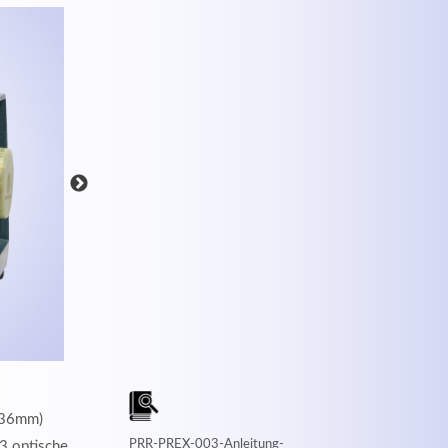
MEHR INFOS
4x36mm)
PRR-PREX-003-Anleitung-
3 optische