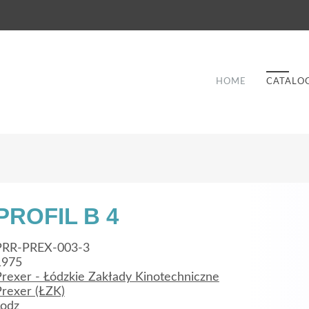
HOME
CATALO
PROFIL B 4
Good Service
PRR-PREX-003-3
1975
Lorem ipsum dolor sit amet, consectetuer
Prexer - Łódzkie Zakłady Kinotechniczne
et
adipiscing elit. Aenean commodo ligula eget
a
Prexer (ŁZK)
dolor.
Lodz