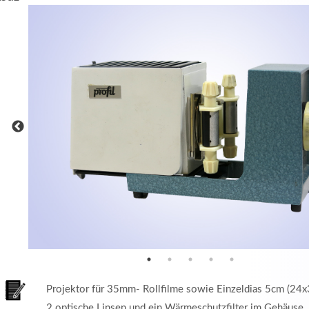
MEHR INFOS
in
Registrieren
tzername
wort
Projektor für 35mm- Rollfilme sowie Einzeldias 5cm (2
2 optische Linsen und ein Wärmeschutzfilter im Gehäuse, 