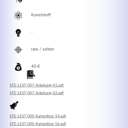
Kunststoff
-
rare / selten
40 €
Modern & Simple
STE-LEST-007-Anleitung-01.pdf
Lorem ipsum dolor sit amet, consectetuer adipiscing
STE-LEST-007-Anleitung-02.pdf
elit. Aenean commodo ligula eget dolor.
MEHR INFOS
STE-LEST-000-Kartenliste-54.pdf
STE-LEST-000-Kartenliste-56.pdf