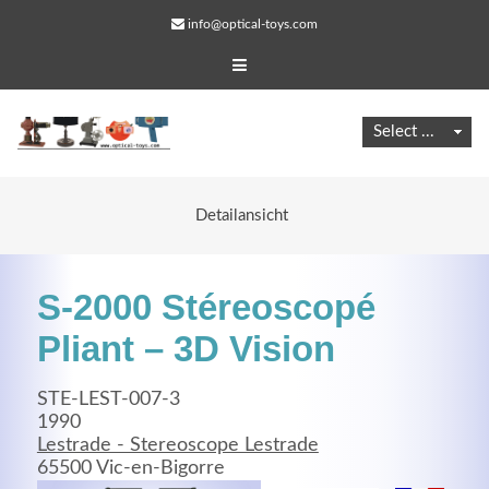
info@optical-toys.com
Detailansicht
S-2000 Stéreoscopé
Pliant – 3D Vision
STE-LEST-007-3
Web Projects
1990
Lestrade - Stereoscope Lestrade
Lorem ipsum dolor sit amet, consectetuer adipiscing
65500 Vic-en-Bigorre
elit. Aenean commodo ligula eget dolor.