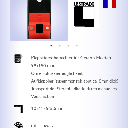
MEHR INFOS
Klappstereobetrachter für Stereobildkarten
99x190 mm
Ohne Fokussiermöglichkeit
Aufklappbar (zusammengeklappt ca. 8mm dick)
Transport der Stereobildkarte durch manuelles
Good Service
Verschieben
Lorem ipsum dolor sit amet, consectetuer adipiscing
105*175*50mm
elit. Aenean commodo ligula eget dolor.
rot, schwarz
MEHR INFOS