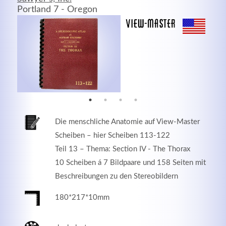
Portland 7 - Oregon
MEHR INFOS
Die menschliche Anatomie auf View-Master
Scheiben – hier Scheiben 113-122
Teil 13 – Thema: Section IV - The Thorax
10 Scheiben á 7 Bildpaare und 158 Seiten mit
Good Service
Beschreibungen zu den Stereobildern
Lorem ipsum dolor sit amet, consectetuer adipiscing
180*217*10mm
elit. Aenean commodo ligula eget dolor.
MEHR INFOS