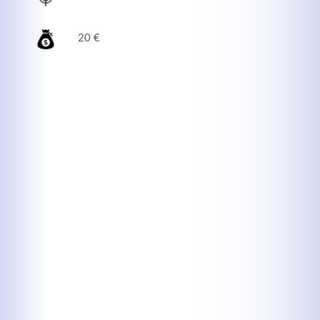
20 €
Kontaktdaten
Herbert
Lukaszewski
info@optical-toys.com
http://www.optical-toys.com
Login
Benutzername
Passwort