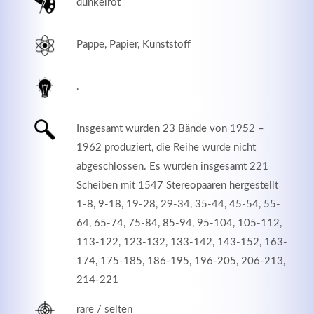
dunkelrot
Pappe, Papier, Kunststoff
.
Insgesamt wurden 23 Bände von 1952 –
1962 produziert, die Reihe wurde nicht
abgeschlossen. Es wurden insgesamt 221
Scheiben mit 1547 Stereopaaren hergestellt
Modern & Simple
1-8, 9-18, 19-28, 29-34, 35-44, 45-54, 55-
64, 65-74, 75-84, 85-94, 95-104, 105-112,
Lorem ipsum dolor sit amet, consectetuer adipiscing
113-122, 123-132, 133-142, 143-152, 163-
elit. Aenean commodo ligula eget dolor.
174, 175-185, 186-195, 196-205, 206-213,
MEHR INFOS
214-221
rare / selten