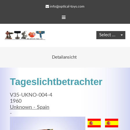
info@optical-toys.com
Detailansicht
Tageslichtbetrachter
V35-UKNO-004-4
1960
Unknown - Spain
Web Projects
-
Lorem ipsum dolor sit amet, consectetuer adipiscing
elit. Aenean commodo ligula eget dolor.