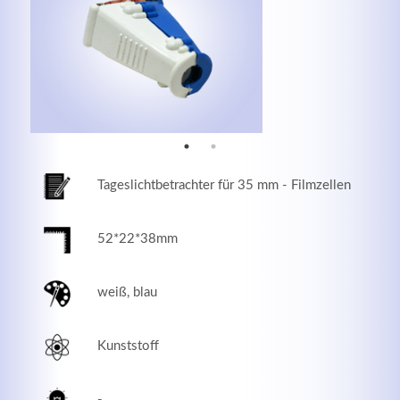
MEHR INFOS
Tageslichtbetrachter für 35 mm - Filmzellen
52*22*38mm
weiß, blau
Good Service
Lorem ipsum dolor sit amet, consectetuer adipiscing
Kunststoff
elit. Aenean commodo ligula eget dolor.
MEHR INFOS
-