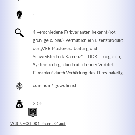
-
4 verschiedene Farbvarianten bekannt (rot,
grün, gelb, blau), Vermutlich ein Lizenzprodukt
der „VEB Plasteverarbeitung und
Schweißtechnik Kamenz” – DDR - baugleich,
Systembedingt durchrutschender Vortrieb,
Filmablauf durch Verhärtung des Films hakelig
common / gewöhnlich
Modern & Simple
Lorem ipsum dolor sit amet, consectetuer adipiscing
20 €
elit. Aenean commodo ligula eget dolor.
MEHR INFOS
VCR-NACO-001-Patent-01.pdf