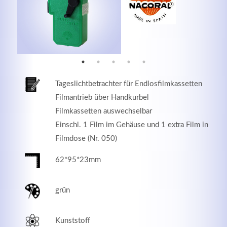
MEHR INFOS
Tageslichtbetrachter für Endlosfilmkassetten
Filmantrieb über Handkurbel
Filmkassetten auswechselbar
Einschl. 1 Film im Gehäuse und 1 extra Film in
Filmdose (Nr. 050)
62*95*23mm
Good Service
Lorem ipsum dolor sit amet, consectetuer adipiscing
grün
elit. Aenean commodo ligula eget dolor.
Kunststoff
MEHR INFOS