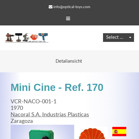
info@optical-toys.com
Detailansicht
Mini Cine - Ref. 170
VCR-NACO-001-1
1970
Nacoral S.A. Industrias Plasticas
Web Projects
Zaragoza
Lorem ipsum dolor sit amet, consectetuer adipiscing
elit. Aenean commodo ligula eget dolor.