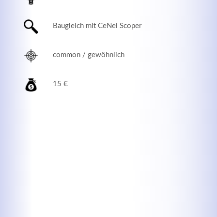
Baugleich mit CeNei Scoper
common / gewöhnlich
15 €
Modern & Simple
Lorem ipsum dolor sit amet, consectetuer adipiscing
elit. Aenean commodo ligula eget dolor.
MEHR INFOS