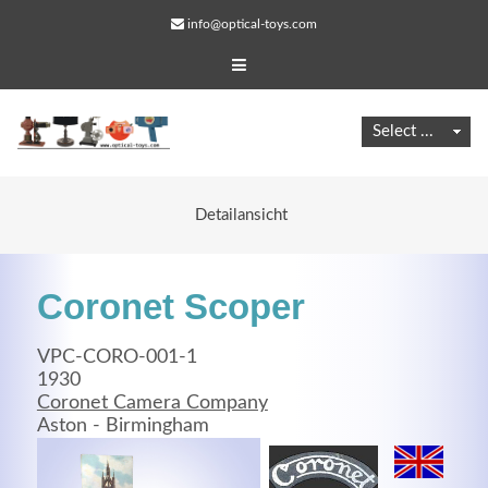
info@optical-toys.com
Detailansicht
Coronet Scoper
VPC-CORO-001-1
1930
Coronet Camera Company
Web Projects
Aston - Birmingham
Lorem ipsum dolor sit amet, consectetuer adipiscing
elit. Aenean commodo ligula eget dolor.