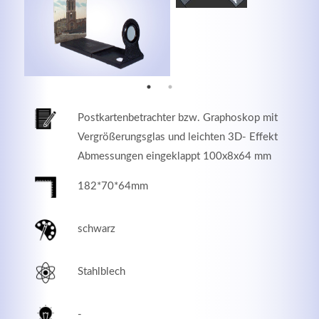
MEHR INFOS
Postkartenbetrachter bzw. Graphoskop mit
Vergrößerungsglas und leichten 3D- Effekt
Abmessungen eingeklappt 100x8x64 mm
182*70*64mm
schwarz
Good Service
Lorem ipsum dolor sit amet, consectetuer adipiscing
Stahlblech
elit. Aenean commodo ligula eget dolor.
MEHR INFOS
-