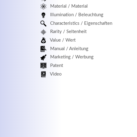
Material / Material
MEHR INFOS
Illumination / Beleuchtung
Characteristics / Eigenschaften
Rarity / Seltenheit
Value / Wert
Manual / Anleitung
Marketing / Werbung
Patent
Kontaktdaten
Log
Video
Herbert
Lukaszewski
Benu
info@optical-toys.com
http://www.optical-toys.com
Pass