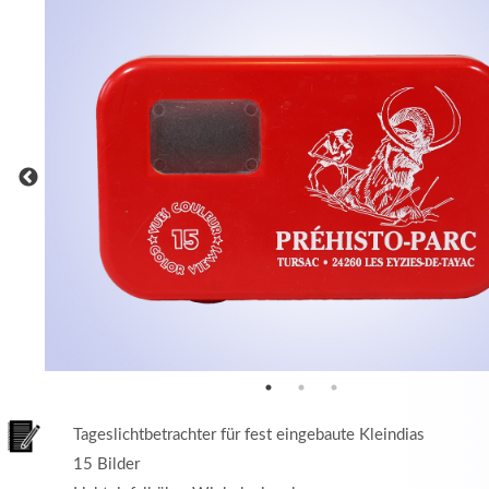
MEHR INFOS
in
Registrieren
tzername
wort
Tageslichtbetrachter für fest eingebaute Kleindias
15 Bilder