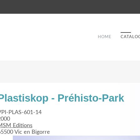
HOME
CATALO
Plastiskop - Préhisto-Park
Good Service
VPI-PLAS-601-14
2000
Lorem ipsum dolor sit amet, consectetuer
MSM Editions
et
adipiscing elit. Aenean commodo ligula eget
a
65500 Vic en Bigorre
dolor.