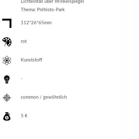
Lichteinfall über Winkelspiegel
Thema: Préhisto-Park
112*26*65mm
rot
Kunststoff
-
common / gewöhnlich
5 €