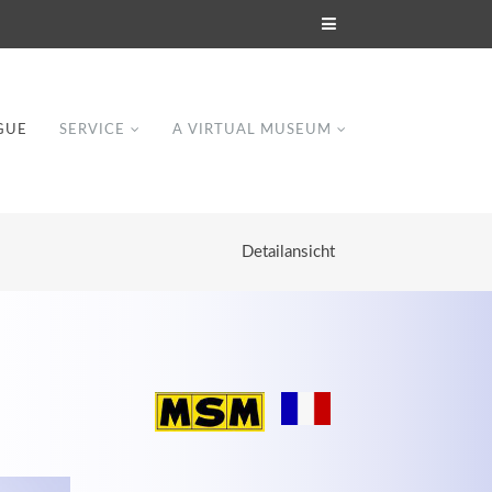
GUE
SERVICE
A VIRTUAL MUSEUM
Detailansicht
Modern & Simple
Lorem ipsum dolor sit amet, consectetuer
dipiscing elit. Aenean commodo ligula eget
dolor.