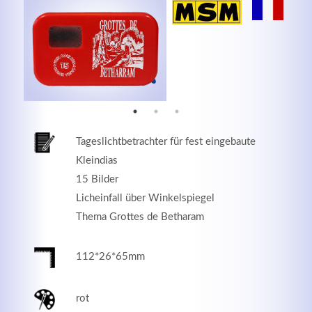
MEHR INFOS
Tageslichtbetrachter für fest eingebaute
Kleindias
15 Bilder
Licheinfall über Winkelspiegel
Thema Grottes de Betharam
Good Service
Lorem ipsum dolor sit amet, consectetuer adipiscing
112*26*65mm
elit. Aenean commodo ligula eget dolor.
rot
MEHR INFOS