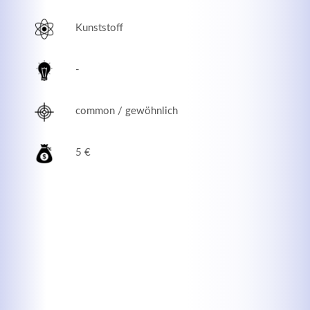
Kunststoff
-
common / gewöhnlich
5 €
Modern & Simple
Lorem ipsum dolor sit amet, consectetuer adipiscing
elit. Aenean commodo ligula eget dolor.
MEHR INFOS