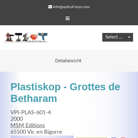
info@optical-toys.com
Detailansicht
Plastiskop - Grottes de
Betharam
VPI-PLAS-601-4
Web Projects
2000
MSM Editions
Lorem ipsum dolor sit amet, consectetuer adipiscing
65500 Vic en Bigorre
elit. Aenean commodo ligula eget dolor.