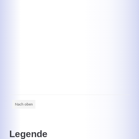
Kontaktdaten
Herbert
Lukaszewski
info@optical-toys.com
http://www.optical-toys.com
Login
Benutzername
Nach oben
Passwort
Legende