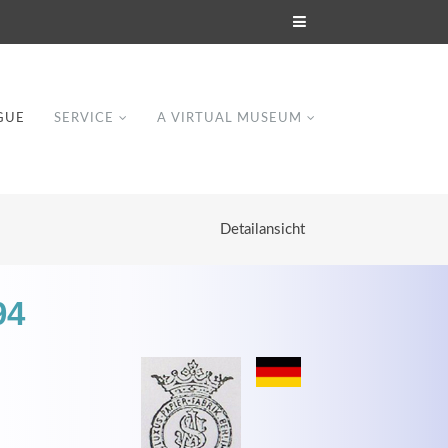
GUE
SERVICE
A VIRTUAL MUSEUM
Detailansicht
94
Modern & Simple
Lorem ipsum dolor sit amet, consectetuer
dipiscing elit. Aenean commodo ligula eget
dolor.