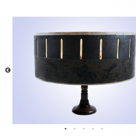
MEHR INFOS
in
Registrieren
tzername
wort