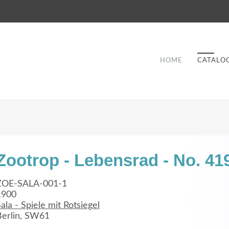
HOME
CATALO
Zootrop - Lebensrad - No. 41
Good Service
ZOE-SALA-001-1
1900
Lorem ipsum dolor sit amet, consectetuer
ala - Spiele mit Rotsiegel
et
adipiscing elit. Aenean commodo ligula eget
a
Berlin, SW61
dolor.