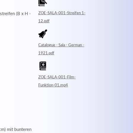
ZOE-SALA-001-Streifen 1-
streifen (B x H -
12.pdf
Catalogue - Sala - German -
1921.pdf
ZOE-SALA-001-Film-
Funktion-01.mp4
cm) mit bunteren