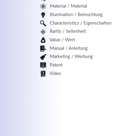
Material / Material
MEHR INFOS
Illumination / Beleuchtung
Characteristics / Eigenschaften
Rarity / Seltenheit
Value / Wert
Manual / Anleitung
Marketing / Werbung
Patent
Kontaktdaten
Log
Video
Herbert
Lukaszewski
Benu
info@optical-toys.com
http://www.optical-toys.com
Pass