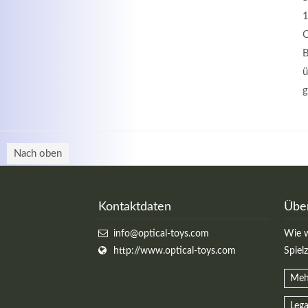
1
C
B
ü
g
Nach oben
Kontaktdaten
Übe
info@optical-toys.com
Wie w
http://www.optical-toys.com
Spiel
Meh
Lega