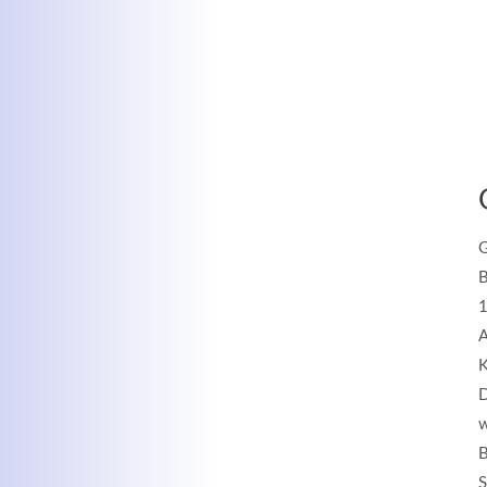
G
B
1
A
K
D
w
B
S