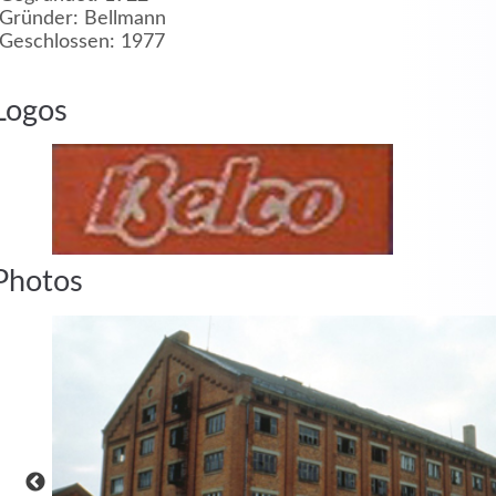
Gründer: Bellmann
Geschlossen: 1977
MEHR INFOS
Logos
in
Registrieren
Photos
tzername
wort