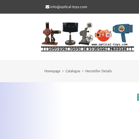
info@optical-toys.com
Homepage
Catalogue
Hersteller Details
Web Projects
Lorem ipsum dolor sit amet, consectetuer
adipiscing elit. Aenean commodo ligula eg
dolor.