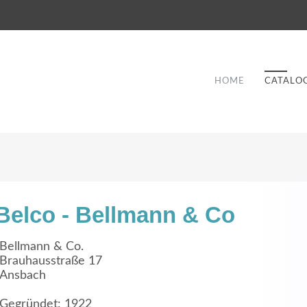
HOME
CATALO
Belco - Bellmann & Co
Good Service
Bellmann & Co.
Brauhausstraße 17
Lorem ipsum dolor sit amet, consectetuer
Ansbach
et
adipiscing elit. Aenean commodo ligula eget
a
dolor.
Gegründet: 1922