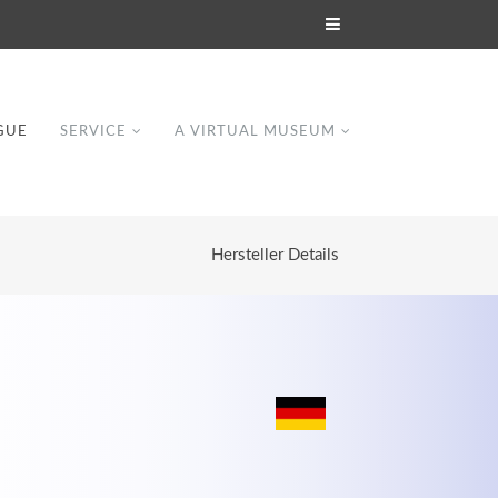
GUE
SERVICE
A VIRTUAL MUSEUM
Hersteller Details
Modern & Simple
Lorem ipsum dolor sit amet, consectetuer
dipiscing elit. Aenean commodo ligula eget
dolor.