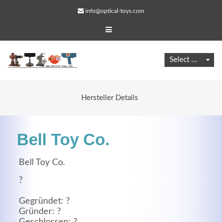
info@optical-toys.com
Hersteller Details
Bell Toy Co.
Bell Toy Co.
?
Web Projects
Gegründet: ?
Lorem ipsum dolor sit amet, consectetuer adipiscing
Gründer: ?
elit. Aenean commodo ligula eget dolor.
Geschlossen: ?