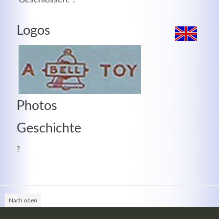
MEHR INFOS
Logos
Photos
Geschichte
?
Good Service
Lorem ipsum dolor sit amet, consectetuer adipiscing
elit. Aenean commodo ligula eget dolor.
Nach oben
MEHR INFOS