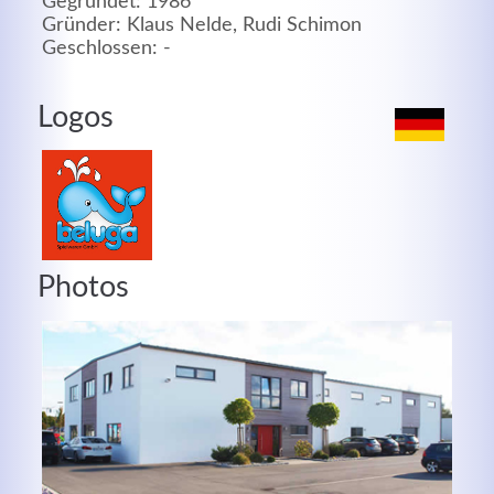
Gegründet: 1986
Gründer: Klaus Nelde, Rudi Schimon
MEHR INFOS
Geschlossen: -
Logos
Photos
Good Service
Lorem ipsum dolor sit amet, consectetuer adipiscing
elit. Aenean commodo ligula eget dolor.
MEHR INFOS