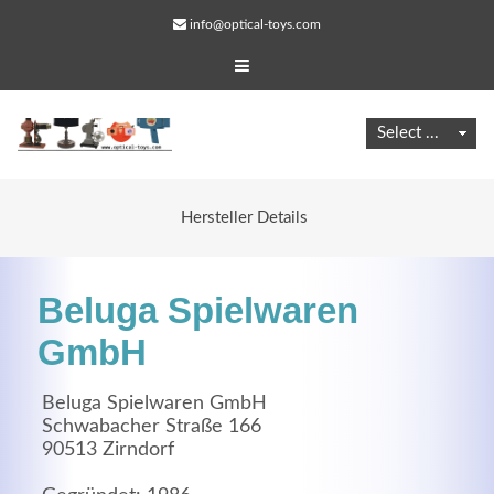
info@optical-toys.com
Hersteller Details
Beluga Spielwaren
GmbH
Beluga Spielwaren GmbH
Web Projects
Schwabacher Straße 166
90513 Zirndorf
Lorem ipsum dolor sit amet, consectetuer adipiscing
elit. Aenean commodo ligula eget dolor.