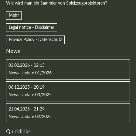
Wie wird man ein Sammler von Spielzeugprojektoren?
Mehr
Legal notice - Disclaimer
Privacy Policy - Datenschutz
Kontaktdaten
News
Herbert
Lukaszewski
03.02.2026 - 02:15
info@optical-toys.com
News Update 01/2026
http://www.optical-toys.com
Login
06.12.2025 - 20:19
Benutzername
News Update 03/2025
21.04.2025 - 21:29
News Update 02/2025
Passwort
Quicklinks