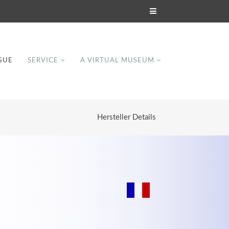
GUE
SERVICE
A VIRTUAL MUSEUM
Hersteller Details
Modern & Simple
Lorem ipsum dolor sit amet, consectetuer
dipiscing elit. Aenean commodo ligula eget
dolor.