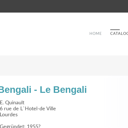
HOME
CATALO
Bengali - Le Bengali
Good Service
E. Quinault
6 rue de L`Hotel-de Ville
Lorem ipsum dolor sit amet, consectetuer
Lourdes
et
adipiscing elit. Aenean commodo ligula eget
a
dolor.
Gegründet: 1955?