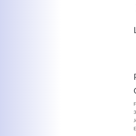
MEHR INFOS
Kontaktdaten
Log
Herbert
Lukaszewski
Benu
info@optical-toys.com
http://www.optical-toys.com
F
Pass
3
J
E