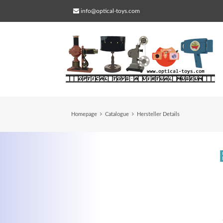
info@optical-toys.com
Homepage
Catalogue
Hersteller Details
Web Projects
Lorem ipsum dolor sit amet, consectetuer
adipiscing elit. Aenean commodo ligula eg
dolor.