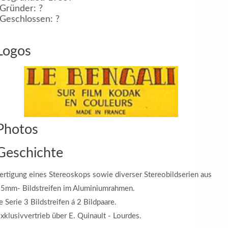
Gründer: ?
Geschlossen: ?
MEHR INFOS
Logos
in
Registrieren
Photos
tzername
Geschichte
ertigung eines Stereoskops sowie diverser Stereobildserien aus
wort
5mm- Bildstreifen im Aluminiumrahmen.
e Serie 3 Bildstreifen á 2 Bildpaare.
xklusivvertrieb über E. Quinault - Lourdes.