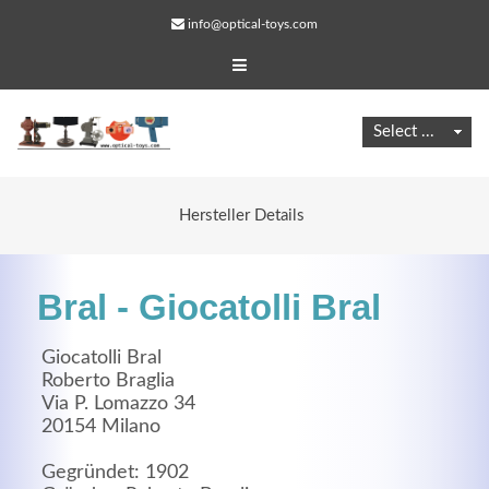
info@optical-toys.com
Hersteller Details
Bral - Giocatolli Bral
Giocatolli Bral
Roberto Braglia
Via P. Lomazzo 34
Web Projects
20154 Milano
Lorem ipsum dolor sit amet, consectetuer adipiscing
Gegründet: 1902
elit. Aenean commodo ligula eget dolor.