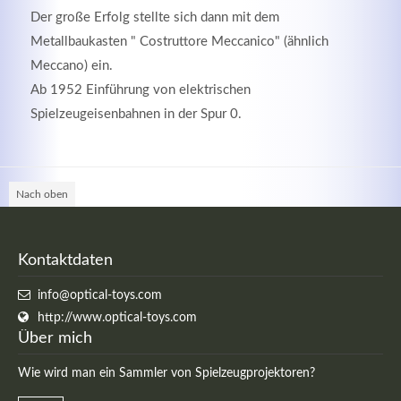
Der große Erfolg stellte sich dann mit dem
Metallbaukasten " Costruttore Meccanico" (ähnlich
Meccano) ein.
Ab 1952 Einführung von elektrischen
Spielzeugeisenbahnen in der Spur 0.
Nach oben
Modern & Simple
Kontaktdaten
Lorem ipsum dolor sit amet, consectetuer adipiscing
info@optical-toys.com
elit. Aenean commodo ligula eget dolor.
http://www.optical-toys.com
Über mich
MEHR INFOS
Wie wird man ein Sammler von Spielzeugprojektoren?