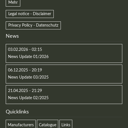
Mehr
Legal notice - Disclaimer
Privacy Policy - Datenschutz
News
Kontaktdaten
03.02.2026 - 02:15
Herbert
Lukaszewski
News Update 01/2026
info@optical-toys.com
http://www.optical-toys.com
06.12.2025 - 20:19
Login
News Update 03/2025
Benutzername
21.04.2025 - 21:29
News Update 02/2025
Quicklinks
Passwort
Manufacturers
Catalogue
Links