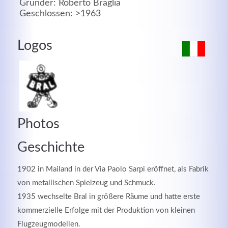
Gründer: Roberto Braglia
Geschlossen: >1963
MEHR INFOS
Logos
Photos
Geschichte
Good Service
1902 in Mailand in der Via Paolo Sarpi eröffnet, als Fabrik
von metallischen Spielzeug und Schmuck.
Lorem ipsum dolor sit amet, consectetuer adipiscing
1935 wechselte Bral in größere Räume und hatte erste
elit. Aenean commodo ligula eget dolor.
kommerzielle Erfolge mit der Produktion von kleinen
Flugzeugmodellen.
MEHR INFOS