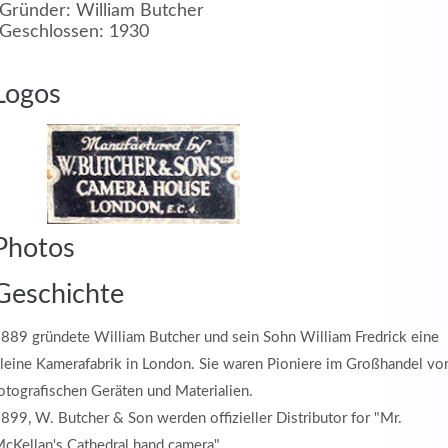
Gründer: William Butcher
Geschlossen: 1930
MEHR INFOS
Logos
in
Photos
Registrieren
tzername
Geschichte
889 gründete William Butcher und sein Sohn William Fredrick eine
leine Kamerafabrik in London. Sie waren Pioniere im Großhandel vo
wort
otografischen Geräten und Materialien.
899, W. Butcher & Son werden offizieller Distributor for "Mr.
cKellan's Cathedral hand camera".