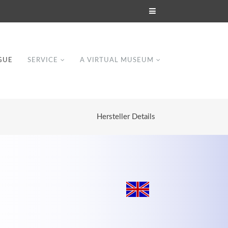
GUE
SERVICE
A VIRTUAL MUSEUM
Hersteller Details
Modern & Simple
Lorem ipsum dolor sit amet, consectetuer
dipiscing elit. Aenean commodo ligula eget
dolor.