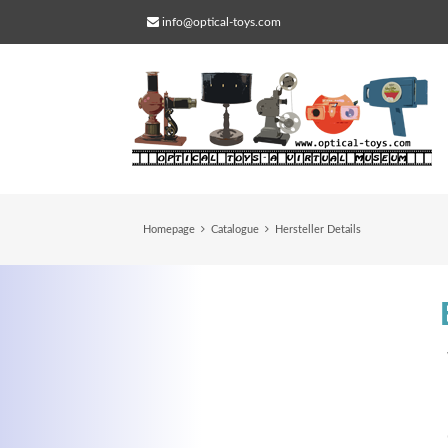
info@optical-toys.com
Homepage
Catalogue
Hersteller Details
Web Projects
Lorem ipsum dolor sit amet, consectetuer
adipiscing elit. Aenean commodo ligula eg
dolor.