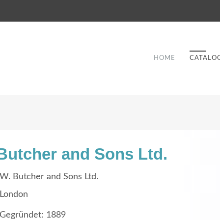
HOME
CATALO
Butcher and Sons Ltd.
Good Service
W. Butcher and Sons Ltd.
Lorem ipsum dolor sit amet, consectetuer
London
et
adipiscing elit. Aenean commodo ligula eget
a
Gegründet: 1889
dolor.