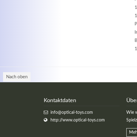
1
1
P
I
B
1
Nach oben
Kontaktdaten
Übe
info@optical-toys.com
Wie w
http://www.optical-toys.com
Spiel
Meh