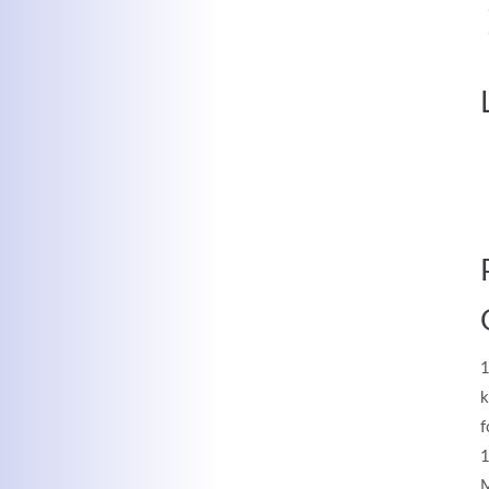
MEHR INFOS
Kontaktdaten
Log
Herbert
Lukaszewski
Benu
info@optical-toys.com
http://www.optical-toys.com
1
k
Pass
f
1
M