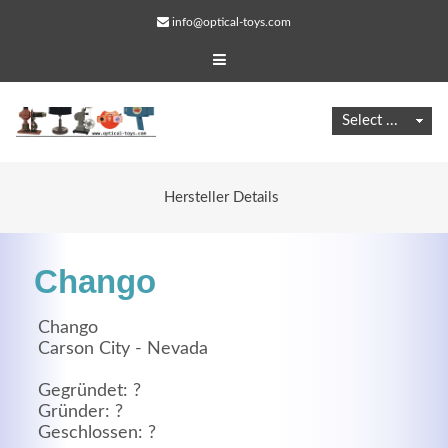
info@optical-toys.com
Hersteller Details
Chango
Chango
Carson City - Nevada
Web Projects
Gegründet: ?
Lorem ipsum dolor sit amet, consectetuer adipiscing
Gründer: ?
Geschlossen: ?
elit. Aenean commodo ligula eget dolor.