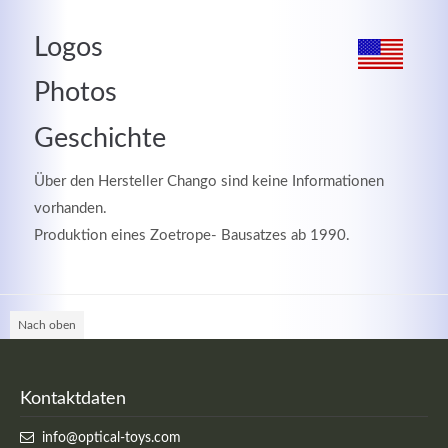
MEHR INFOS
Logos
Photos
Geschichte
Über den Hersteller Chango sind keine Informationen
vorhanden.
Produktion eines Zoetrope- Bausatzes ab 1990.
Nach oben
Good Service
Lorem ipsum dolor sit amet, consectetuer adipiscing
elit. Aenean commodo ligula eget dolor.
Kontaktdaten
info@optical-toys.com
MEHR INFOS