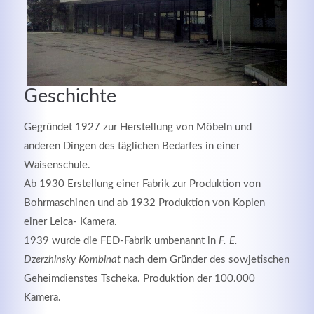
Geschichte
Gegründet 1927 zur Herstellung von Möbeln und
anderen Dingen des täglichen Bedarfes in einer
Waisenschule.
Ab 1930 Erstellung einer Fabrik zur Produktion von
Modern & Simple
Bohrmaschinen und ab 1932 Produktion von Kopien
einer Leica- Kamera.
Lorem ipsum dolor sit amet, consectetuer adipiscing
1939 wurde die FED-Fabrik umbenannt in
F. E.
elit. Aenean commodo ligula eget dolor.
Dzerzhinsky Kombinat
nach dem Gründer des sowjetischen
Geheimdienstes Tscheka. Produktion der 100.000
MEHR INFOS
Kamera.