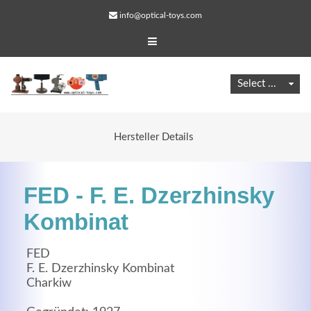
info@optical-toys.com
Hersteller Details
FED - F. E. Dzerzhinsky
Kombinat
FED
Web Projects
F. E. Dzerzhinsky Kombinat
Charkiw
Lorem ipsum dolor sit amet, consectetuer adipiscing
elit. Aenean commodo ligula eget dolor.