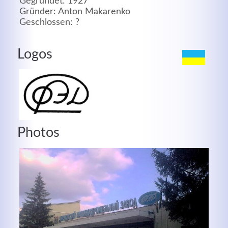
Gegründet: 1927
Gründer: Anton Makarenko
MEHR INFOS
Geschlossen: ?
Logos
Photos
Good Service
Lorem ipsum dolor sit amet, consectetuer adipiscing
elit. Aenean commodo ligula eget dolor.
MEHR INFOS