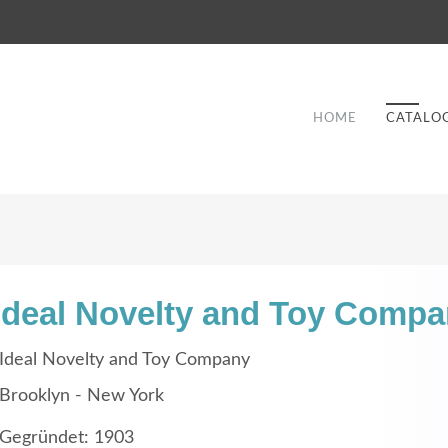
HOME
CATALO
Ideal Novelty and Toy Comp
Good Service
Ideal Novelty and Toy Company
Lorem ipsum dolor sit amet, consectetuer
Brooklyn - New York
et
adipiscing elit. Aenean commodo ligula eget
a
Gegründet: 1903
dolor.