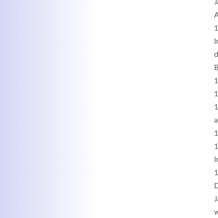
J
A
1
I
d
B
1
1
1
a
1
1
I
1
D
J
w