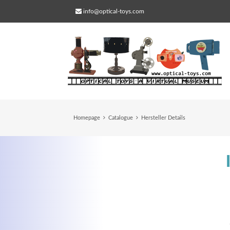
info@optical-toys.com
Homepage
Catalogue
Hersteller Details
Web Projects
Lorem ipsum dolor sit amet, consectetuer
adipiscing elit. Aenean commodo ligula eg
dolor.