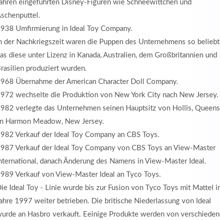
ahren eingeführten Disney-Figuren wie Schneewittchen und
schenputtel.
938 Umfirmierung in Ideal Toy Company.
n der Nachkriegszeit waren die Puppen des Unternehmens so beliebt
as diese unter Lizenz in Kanada, Australien, dem Großbritannien und
rasilien produziert wurden.
968 Übernahme der American Character Doll Company.
972 wechselte die Produktion von New York City nach New Jersey.
982 verlegte das Unternehmen seinen Hauptsitz von Hollis, Queens
n Harmon Meadow, New Jersey.
982 Verkauf der Ideal Toy Company an CBS Toys.
987 Verkauf der Ideal Toy Company von CBS Toys an View-Master
nternational, danach Änderung des Namens in View-Master Ideal.
989 Verkauf von View-Master Ideal an Tyco Toys.
ie Ideal Toy - Linie wurde bis zur Fusion von Tyco Toys mit Mattel 
ahre 1997 weiter betrieben. Die britische Niederlassung von Ideal
urde an Hasbro verkauft. Eeinige Produkte werden von verschiede