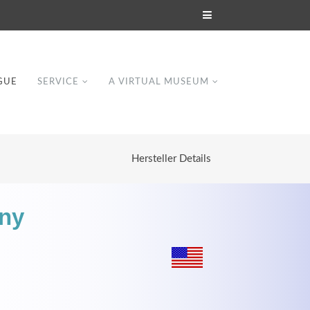
GUE
SERVICE
A VIRTUAL MUSEUM
Hersteller Details
any
Modern & Simple
Lorem ipsum dolor sit amet, consectetuer
dipiscing elit. Aenean commodo ligula eget
dolor.