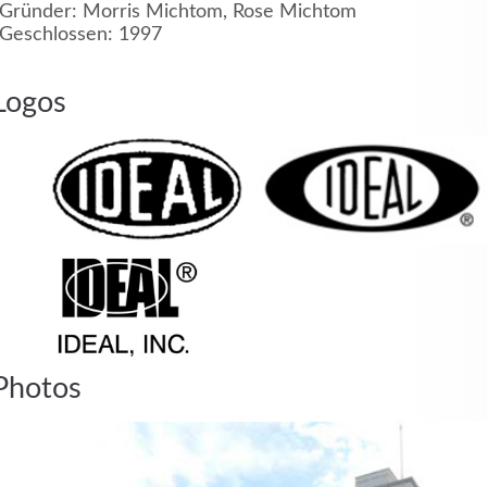
Gründer: Morris Michtom, Rose Michtom
Geschlossen: 1997
MEHR INFOS
Logos
in
Registrieren
tzername
Photos
wort