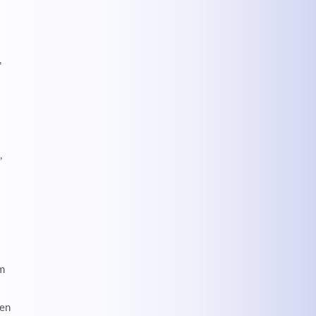
,
,
im
nen