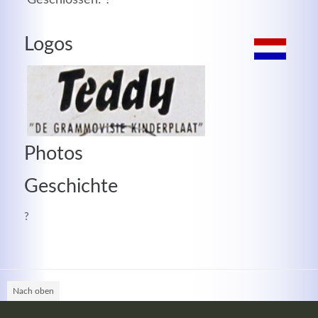
MEHR INFOS
Logos
Photos
Geschichte
?
Good Service
Lorem ipsum dolor sit amet, consectetuer adipiscing
elit. Aenean commodo ligula eget dolor.
Nach oben
MEHR INFOS