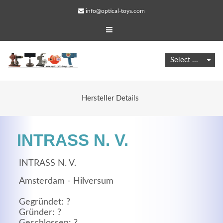
info@optical-toys.com
Hersteller Details
INTRASS N. V.
INTRASS N. V.
Amsterdam - Hilversum
Web Projects
Gegründet: ?
Lorem ipsum dolor sit amet, consectetuer adipiscing
Gründer: ?
elit. Aenean commodo ligula eget dolor.
Geschlossen: ?