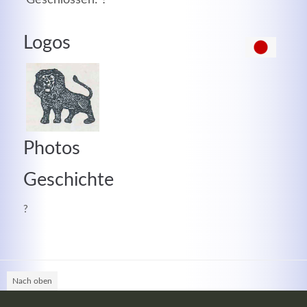
MEHR INFOS
Logos
Photos
Geschichte
?
Good Service
Lorem ipsum dolor sit amet, consectetuer adipiscing
elit. Aenean commodo ligula eget dolor.
Nach oben
MEHR INFOS