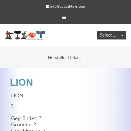
info@optical-toys.com
Hersteller Details
LION
LION
?
Web Projects
Gegründet: ?
Lorem ipsum dolor sit amet, consectetuer adipiscing
Gründer: ?
elit. Aenean commodo ligula eget dolor.
Geschlossen: ?